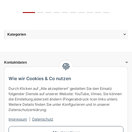
Kategorien
Kontaktdaten
Informationen
Gesetzliche Informationen
Wie wir Cookies & Co nutzen
Durch Klicken auf „Alle akzeptieren“ gestatten Sie den Einsatz
Vertrag widerrufen
folgender Dienste auf unserer Website: YouTube, Vimeo. Sie können
Zahlung & Versand
die Einstellung jederzeit ändern (Fingerabdruck-Icon links unten).
Weitere Details finden Sie unter
Konfigurieren
und in unserer
Mein Kundenkonto
Datenschutzerklärung
.
Streitschlichtung
Impressum
|
Datenschutz
Unsere Herstellermarken