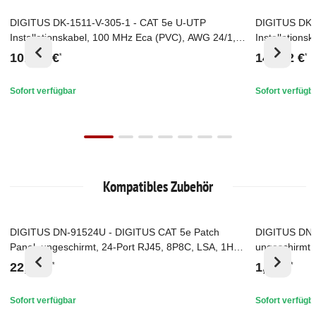
DIGITUS DK-1511-V-305-1 - CAT 5e U-UTP
DIGITUS DK-
Top
Top
Installationskabel, 100 MHz Eca (PVC), AWG 24/1,
Installation
305 m Karton, Sx, Grau
305 m Karton
101,85 €
146,62 €
*
*
Sofort verfügbar
Sofort verfügb
Kompatibles Zubehör
DIGITUS DN-91524U - DIGITUS CAT 5e Patch
DIGITUS DN-
Top
Top
Panel, ungeschirmt, 24-Port RJ45, 8P8C, LSA, 1HE,
ungeschirmt 
Rack Mount, sw, 482x44x109
22,80 €
1,30 €
*
*
Sofort verfügbar
Sofort verfügb