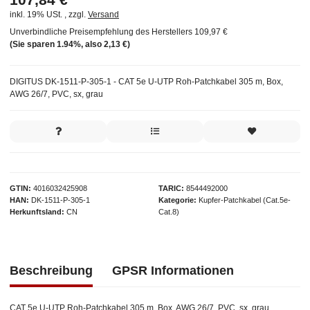
inkl. 19% USt. , zzgl.
Versand
Unverbindliche Preisempfehlung des Herstellers
109,97 €
(Sie sparen
1.94%
, also
2,13 €
)
DIGITUS DK-1511-P-305-1 - CAT 5e U-UTP Roh-Patchkabel 305 m, Box,
AWG 26/7, PVC, sx, grau
GTIN
4016032425908
TARIC
8544492000
HAN
DK-1511-P-305-1
Kategorie
Kupfer-Patchkabel (Cat.5e-
Herkunftsland
CN
Cat.8)
Beschreibung
GPSR Informationen
CAT 5e U-UTP Roh-Patchkabel 305 m, Box, AWG 26/7, PVC, sx, grau