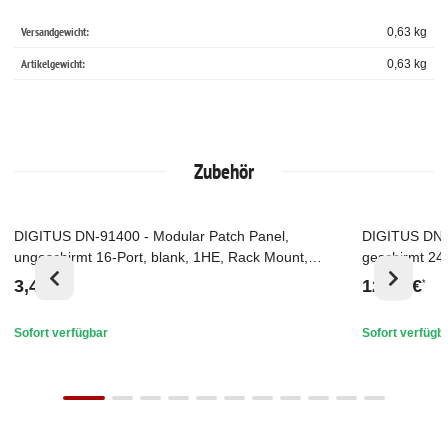
Versandgewicht:
0,63 kg
Artikelgewicht:
0,63
kg
Zubehör
DIGITUS DN-91400 - Modular Patch Panel,
DIGITUS DN-9
Top
Top
ungeschirmt 16-Port, blank, 1HE, Rack Mount,
geschirmt 24
Schwarz RAL 9005
RAL 7035
3,43 €
12,38 €
*
*
Sofort verfügbar
Sofort verfügb