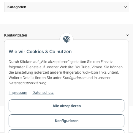
Kategorien
Kontaktdaten
Informationen
Gesetzliche Informationen
Wie wir Cookies & Co nutzen
Durch Klicken auf „Alle akzeptieren“ gestatten Sie den Einsatz
Vertrag widerrufen
folgender Dienste auf unserer Website: YouTube, Vimeo. Sie können
Zahlung & Versand
die Einstellung jederzeit ändern (Fingerabdruck-Icon links unten).
Weitere Details finden Sie unter
Konfigurieren
und in unserer
Mein Kundenkonto
Datenschutzerklärung
.
Streitschlichtung
Impressum
|
Datenschutz
Unsere Herstellermarken
Alle akzeptieren
© WECS.EU - 2026
Konfigurieren
Powered by
JTL-Shop