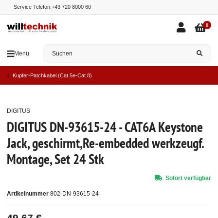
Service Telefon:
+43 720 8000 60
0
Menü
Kupfer-Patchkabel (Cat.5e-Cat.8)
DIGITUS
Top
DIGITUS DN-93615-24 - CAT6A Keystone
Jack, geschirmt,Re-embedded werkzeugf.
Montage, Set 24 Stk
Sofort verfügbar
Artikelnummer
802-DN-93615-24
49,67 €