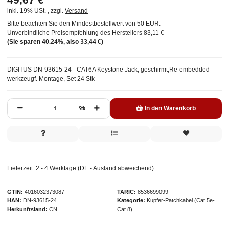
inkl. 19% USt. , zzgl.
Versand
Bitte beachten Sie den Mindestbestellwert von 50 EUR.
Unverbindliche Preisempfehlung des Herstellers
83,11 €
(Sie sparen
40.24%
, also
33,44 €
)
DIGITUS DN-93615-24 - CAT6A Keystone Jack, geschirmt,Re-embedded
werkzeugf. Montage, Set 24 Stk
Stk
In den Warenkorb
Lieferzeit:
2 - 4 Werktage
(DE - Ausland abweichend)
GTIN
4016032373087
TARIC
8536699099
HAN
DN-93615-24
Kategorie
Kupfer-Patchkabel (Cat.5e-
Herkunftsland
CN
Cat.8)