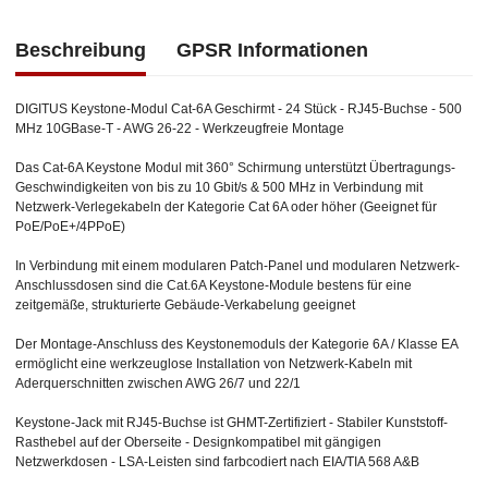
Beschreibung
GPSR Informationen
DIGITUS Keystone-Modul Cat-6A Geschirmt - 24 Stück - RJ45-Buchse - 500
MHz 10GBase-T - AWG 26-22 - Werkzeugfreie Montage
Das Cat-6A Keystone Modul mit 360° Schirmung unterstützt Übertragungs-
Geschwindigkeiten von bis zu 10 Gbit/s & 500 MHz in Verbindung mit
Netzwerk-Verlegekabeln der Kategorie Cat 6A oder höher (Geeignet für
PoE/PoE+/4PPoE)
In Verbindung mit einem modularen Patch-Panel und modularen Netzwerk-
Anschlussdosen sind die Cat.6A Keystone-Module bestens für eine
zeitgemäße, strukturierte Gebäude-Verkabelung geeignet
Der Montage-Anschluss des Keystonemoduls der Kategorie 6A / Klasse EA
ermöglicht eine werkzeuglose Installation von Netzwerk-Kabeln mit
Aderquerschnitten zwischen AWG 26/7 und 22/1
Keystone-Jack mit RJ45-Buchse ist GHMT-Zertifiziert - Stabiler Kunststoff-
Rasthebel auf der Oberseite - Designkompatibel mit gängigen
Netzwerkdosen - LSA-Leisten sind farbcodiert nach EIA/TIA 568 A&B