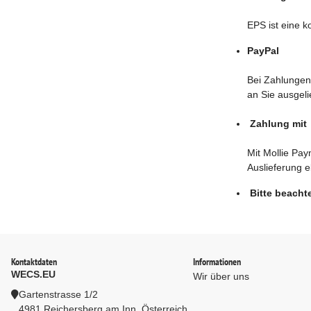
EPS ist eine k
PayPal
Bei Zahlungen
an Sie ausgelie
Zahlung mit 
Mit Mollie Pay
Auslieferung e
Bitte beacht
Kontaktdaten
Informationen
WECS.EU
Wir über uns
Gartenstrasse 1/2
4981 Reichersberg am Inn, Österreich