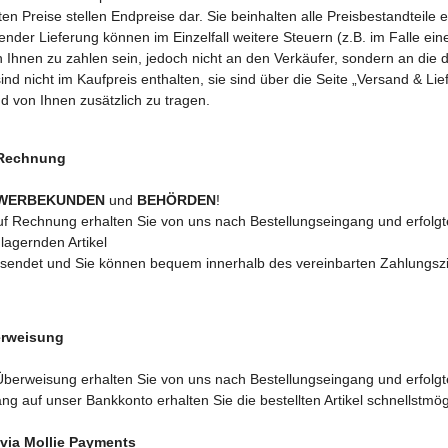
n Preise stellen Endpreise dar. Sie beinhalten alle Preisbestandteile 
ender Lieferung können im Einzelfall weitere Steuern (z.B. im Falle ei
nen zu zahlen sein, jedoch nicht an den Verkäufer, sondern an die do
nd nicht im Kaufpreis enthalten, sie sind über die Seite „Versand & L
 von Ihnen zusätzlich zu tragen.
 Rechnung
EWERBEKUNDEN
und
BEHÖRDEN
!
f Rechnung erhalten Sie von uns nach Bestellungseingang und erfolgte
 lagernden Artikel
endet und Sie können bequem innerhalb des vereinbarten Zahlungszi
erweisung
berweisung erhalten Sie von uns nach Bestellungseingang und erfolgte
g auf unser Bankkonto erhalten Sie die bestellten Artikel schnellstmögl
via Mollie Payments