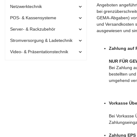
Angeboten angeführte
Netzwerktechnik
bei grenzüberschreit
POS- & Kassensysteme
GEMA-Abgaben) von Ih
und Versandkosten si
Server- & Rackzubehör
ausgewiesen und sind
Stromversorgung & Ladetechnik
Zahlung auf
Video- & Präsentationstechnik
NUR FÜR G
Bei Zahlung au
bestellten und
umgehend vers
Vorkasse Üb
Bei Vorkasse Ü
Zahlungseingan
Zahlung EPS 