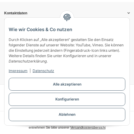
Kontaktdaten
Informationen
Gesetzliche Informationen
Wie wir Cookies & Co nutzen
Durch Klicken auf „Alle akzeptieren“ gestatten Sie den Einsatz
Vertrag widerrufen
folgender Dienste auf unserer Website: YouTube, Vimeo. Sie können
Zahlung & Versand
die Einstellung jederzeit ändern (Fingerabdruck-Icon links unten).
Weitere Details finden Sie unter
Konfigurieren
und in unserer
Mein Kundenkonto
Datenschutzerklärung
.
Streitschlichtung
Impressum
|
Datenschutz
Unsere Herstellermarken
Alle akzeptieren
© WECS.EU - 2026
Konfigurieren
Powered by
JTL-Shop
Ablehnen
* Alle Preise inkl. gesetzlicher USt., zzgl.
Versand
** Gilt für Lieferungen innerhalb Deutschlands, Lieferzeiten für andere Länder
entnehmen Sie bitte unserer
Versandkostenübersicht