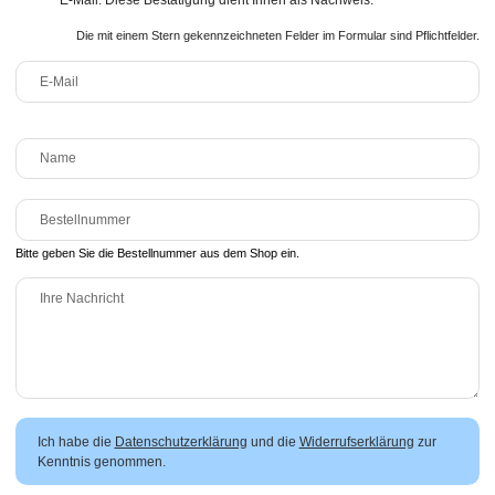
E-Mail. Diese Bestätigung dient Ihnen als Nachweis.
Die mit einem Stern gekennzeichneten Felder im Formular sind Pflichtfelder.
E-Mail
Name
Bestellnummer
Bitte geben Sie die Bestellnummer aus dem Shop ein.
Ihre Nachricht
Ich habe die
Datenschutzerklärung
und die
Widerrufserklärung
zur
Kenntnis genommen.