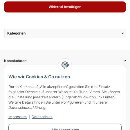
Widerruf bestätigen
Kategorien
Kontaktdaten
Informationen
Gesetzliche Informationen
Wie wir Cookies & Co nutzen
Durch Klicken auf „Alle akzeptieren“ gestatten Sie den Einsatz
Vertrag widerrufen
folgender Dienste auf unserer Website: YouTube, Vimeo. Sie können
Zahlung & Versand
die Einstellung jederzeit ändern (Fingerabdruck-Icon links unten).
Weitere Details finden Sie unter
Konfigurieren
und in unserer
Mein Kundenkonto
Datenschutzerklärung
.
Streitschlichtung
Impressum
|
Datenschutz
Unsere Herstellermarken
Alle akzeptieren