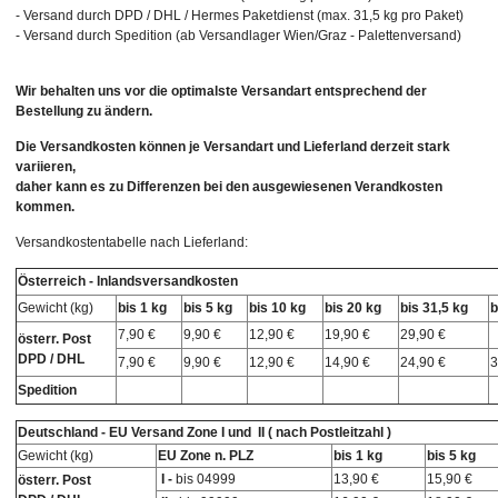
- Versand durch DPD / DHL / Hermes Paketdienst (max. 31,5 kg pro Paket)
- Versand durch Spedition (ab Versandlager Wien/Graz - Palettenversand)
Wir behalten uns vor die optimalste Versandart entsprechend der
Bestellung zu ändern.
Die Versandkosten können je Versandart und Lieferland derzeit stark
variieren,
daher kann es zu Differenzen bei den ausgewiesenen Verandkosten
kommen.
Versandkostentabelle nach Lieferland:
Österreich - Inlandsversandkosten
Gewicht (kg)
bis 1 kg
bis 5 kg
bis 10 kg
bis 20 kg
bis 31,5 kg
b
7,90 €
9,90 €
12,90 €
19,90 €
29,90 €
österr. Post
DPD / DHL
7,90 €
9,90 €
12,90 €
14,90 €
24,90 €
3
Spedition
Deutschland - EU Versand Zone I und II ( nach Postleitzahl )
Gewicht (kg)
EU Zone n. PLZ
bis 1 kg
bis 5 kg
I -
bis 04999
13,90 €
15,90 €
österr. Post