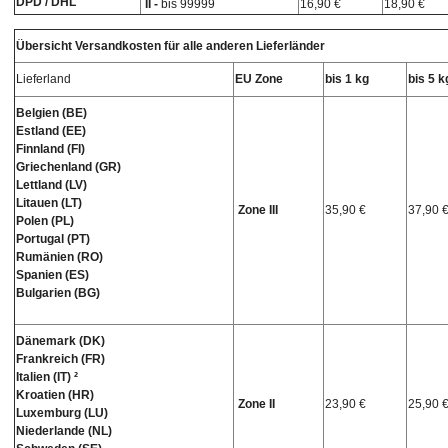
DPD / DHL
II -
bis 99999
16,90 €
18,90 €
Übersicht Versandkosten für alle anderen Lieferländer
Lieferland
EU Zone
bis 1 kg
bis 5 k
Belgien (BE)
Estland (EE)
Finnland (FI)
Griechenland (GR)
Lettland (LV)
Litauen (LT)
Zone III
35,90 €
37,90 
Polen (PL)
Portugal (PT)
Rumänien (RO)
Spanien (ES)
Bulgarien (BG)
Dänemark (DK)
Frankreich (FR)
Italien (IT) ²
Kroatien (HR)
Zone II
23,90 €
25,90 
Luxemburg (LU)
Niederlande (NL)