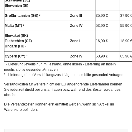
Schweden (SE)
Slowenien (SI)
Großbritannien (GB) ²
Zone III
35,90 €
37,90 
Malta (MT) ³
Zone IV
53,90 €
55,90 
Slowakei (SK)
Tschechien (CZ)
Zone I
16,90 €
18,90 
Ungarn (HU)
Cypern (CY) ³
Zone IV
63,90 €
65,90 
² - Lieferung jeweils nur im Festland, ohne Inseln - Lieferung an Inseln
möglich, bitte gesondert Anfragen
³ - Lieferung ohne Verschiffungszuschläge - diese bitte gesondert Anfragen
Versandkosten für weitere nicht der EU angehörende Lieferländer können
Sie jederzeit direkt bei uns anfragen bzw. während des Bestellvorganges
abrufen.
Die Versandkosten können erst ermittelt werden, wenn sich Artikel im
Warenkorb befinden.