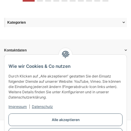
Kategorien
Kontaktdaten
Informationen
Gesetzliche Informationen
Wie wir Cookies & Co nutzen
Durch Klicken auf „Alle akzeptieren“ gestatten Sie den Einsatz
Vertrag widerrufen
folgender Dienste auf unserer Website: YouTube, Vimeo. Sie können
Zahlung & Versand
die Einstellung jederzeit ändern (Fingerabdruck-Icon links unten).
Weitere Details finden Sie unter
Konfigurieren
und in unserer
Mein Kundenkonto
Datenschutzerklärung
.
Streitschlichtung
Impressum
|
Datenschutz
Unsere Herstellermarken
Alle akzeptieren
© WECS.EU - 2026