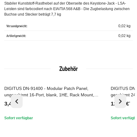
Stabiler Kunststoff-Rasthebel auf der Oberseite des Keystone-Jack - LSA-
Leisten sind farbcodiert nach EIA/TIA 568 A&B - Die Zugbelastung zwischen
Buchse und Stecker beträgt 7,7 kg
Versandgewicht:
0,02 kg
Artikelgewicht:
0,02
kg
Zubehör
DIGITUS DN-91400 - Modular Patch Panel,
DIGITUS DN-9
Top
Top
ungeschirmt 16-Port, blank, 1HE, Rack Mount,
geschirmt 24
Schwarz RAL 9005
RAL 7035
3,43 €
12,38 €
*
*
Sofort verfügbar
Sofort verfügb