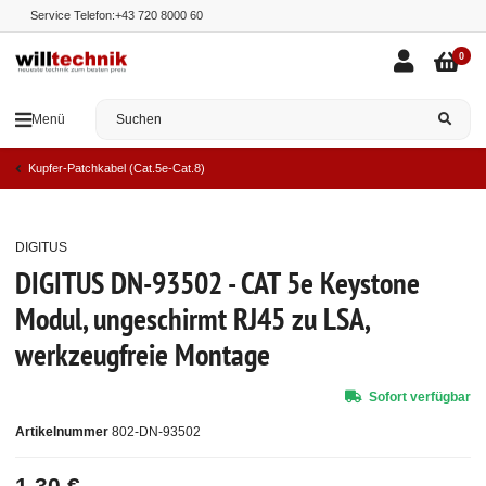
Service Telefon:
+43 720 8000 60
0
Menü
Kupfer-Patchkabel (Cat.5e-Cat.8)
DIGITUS
Top
DIGITUS DN-93502 - CAT 5e Keystone
Modul, ungeschirmt RJ45 zu LSA,
werkzeugfreie Montage
Sofort verfügbar
Artikelnummer
802-DN-93502
1,30 €