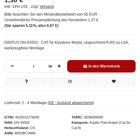
inkl. 19% USt. , zzgl.
Versand
Bitte beachten Sie den Mindestbestellwert von 50 EUR.
Unverbindliche Preisempfehlung des Herstellers
1,37 €
(Sie sparen
5.11%
, also
0,07 €
)
DIGITUS DN-93502 - CAT 5e Keystone Modul, ungeschirmt RJ45 zu LSA,
werkzeugfreie Montage
Stk
In den Warenkorb
Lieferzeit:
2 - 4 Werktage
(DE - Ausland abweichend)
GTIN
4016032276005
TARIC
8536699099
HAN
DN-93502
Kategorie
Kupfer-Patchkabel (Cat.5e-
Herkunftsland
CN
Cat.8)
ASIN
B003BCVMNI