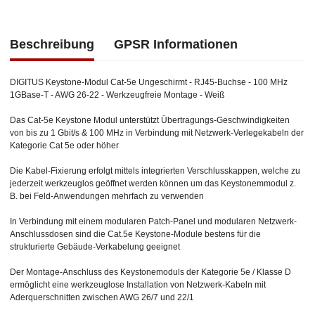
Beschreibung
GPSR Informationen
DIGITUS Keystone-Modul Cat-5e Ungeschirmt - RJ45-Buchse - 100 MHz
1GBase-T - AWG 26-22 - Werkzeugfreie Montage - Weiß
Das Cat-5e Keystone Modul unterstützt Übertragungs-Geschwindigkeiten
von bis zu 1 Gbit/s & 100 MHz in Verbindung mit Netzwerk-Verlegekabeln der
Kategorie Cat 5e oder höher
Die Kabel-Fixierung erfolgt mittels integrierten Verschlusskappen, welche zu
jederzeit werkzeuglos geöffnet werden können um das Keystonemmodul z.
B. bei Feld-Anwendungen mehrfach zu verwenden
In Verbindung mit einem modularen Patch-Panel und modularen Netzwerk-
Anschlussdosen sind die Cat.5e Keystone-Module bestens für die
strukturierte Gebäude-Verkabelung geeignet
Der Montage-Anschluss des Keystonemoduls der Kategorie 5e / Klasse D
ermöglicht eine werkzeuglose Installation von Netzwerk-Kabeln mit
Aderquerschnitten zwischen AWG 26/7 und 22/1