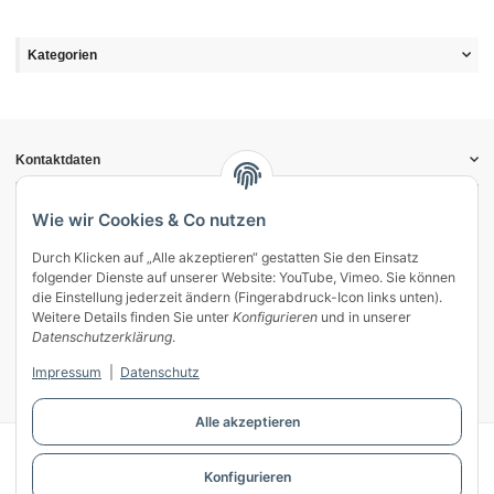
Kategorien
Kontaktdaten
Informationen
Gesetzliche Informationen
Wie wir Cookies & Co nutzen
Durch Klicken auf „Alle akzeptieren“ gestatten Sie den Einsatz
Vertrag widerrufen
folgender Dienste auf unserer Website: YouTube, Vimeo. Sie können
Zahlung & Versand
die Einstellung jederzeit ändern (Fingerabdruck-Icon links unten).
Weitere Details finden Sie unter
Konfigurieren
und in unserer
Mein Kundenkonto
Datenschutzerklärung
.
Streitschlichtung
Impressum
|
Datenschutz
Unsere Herstellermarken
Alle akzeptieren
© WECS.EU - 2026
Konfigurieren
Powered by
JTL-Shop