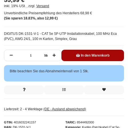
inkl. 19% USt. , zzgl.
Versand
Unverbindliche Preisempfehlung des Herstellers
68,98 €
(Sie sparen
18.83%
, also
12,99 €
)
DIGITUS DK-1531-V-1 - CAT 5e SF-UTP Installationskabel, 100 MHz Eca
(PVC), AWG 24/1, 100 m Karton, Simplex, Grau
Stk
In den Warenkorb
x
Bitte beachten Sie das Abnahmeintervall von 1 Stk.
Lieferzeit:
2 - 4 Werktage
(DE - Ausland abweichend)
GTIN
4016032241157
TARIC
8544492000
HAN
DK-1531-V-1
Kategorie
Kupfer-Patchkabel (Cat.5e-