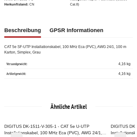
Herkunftsland
CN
Cat.8)
Beschreibung
GPSR Informationen
CAT 5e SF-UTP Installationskabel, 100 MHz Eca (PVC), AWG 24/1, 100 m
Karton, Simplex, Grau
Versandgewicht:
4,16 kg
Artikelgewicht:
4,16
kg
Ähnliche Artikel
DIGITUS DK-1511-V-305-1 - CAT 5e U-UTP
DIGITUS DK-
Top
Top
Installationskabel, 100 MHz Eca (PVC), AWG 24/1,
Installation