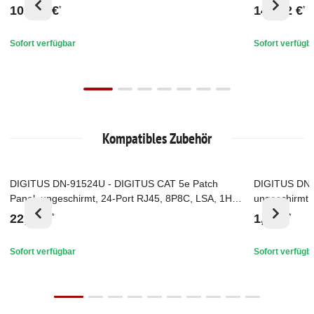
305 m Karton, Sx, Grau
305 m Karton
101,85 €
146,62 €
*
*
Sofort verfügbar
Sofort verfügb
Kompatibles Zubehör
DIGITUS DN-91524U - DIGITUS CAT 5e Patch
DIGITUS DN-
Top
Top
Panel, ungeschirmt, 24-Port RJ45, 8P8C, LSA, 1HE,
ungeschirmt 
Rack Mount, sw, 482x44x109
22,80 €
1,30 €
*
*
Sofort verfügbar
Sofort verfügb