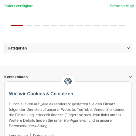
Sofort verfügbar
Sofort verfügb
Kategorien
Kontaktdaten
Informationen
Gesetzliche Informationen
Wie wir Cookies & Co nutzen
Durch Klicken auf „Alle akzeptieren“ gestatten Sie den Einsatz
Vertrag widerrufen
folgender Dienste auf unserer Website: YouTube, Vimeo. Sie können
Zahlung & Versand
die Einstellung jederzeit ändern (Fingerabdruck-Icon links unten).
Weitere Details finden Sie unter
Konfigurieren
und in unserer
Mein Kundenkonto
Datenschutzerklärung
.
Streitschlichtung
Impressum
|
Datenschutz