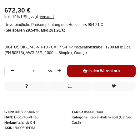
672,30 €
inkl. 19% USt. , zzgl.
Versand
Unverbindliche Preisempfehlung des Herstellers
954,21 €
(Sie sparen
29.54%
, also
281,91 €
)
DIGITUS DK-1743-VH-10 - CAT 7 S-FTP Installationskabel, 1200 MHz Dca
(EN 50575), AWG 23/1, 1000m, Simplex, Orange
Stk
In den Warenkorb
GTIN
4016032300786
TARIC
8544492000
HAN
DK-1743-VH-10
Kategorie
Kupfer-Patchkabel (Cat.5e-
Herkunftsland
CN
Cat.8)
ASIN
B0096UPF5A