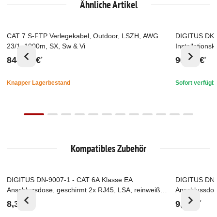
Ähnliche Artikel
CAT 7 S-FTP Verlegekabel, Outdoor, LSZH, AWG
DIGITUS DK-
Top
Top
23/1, 1000m, SX, Sw & Vi
Installations
(LSZH-1), AW
844,25 €
90,28 €
*
*
Knapper Lagerbestand
Sofort verfügb
Kompatibles Zubehör
DIGITUS DN-9007-1 - CAT 6A Klasse EA
DIGITUS DN-
Top
Top
Anschlussdose, geschirmt 2x RJ45, LSA, reinweiß,
Anschlussdos
Unterputz,
Aufputz, verti
8,38 €
9,44 €
*
*