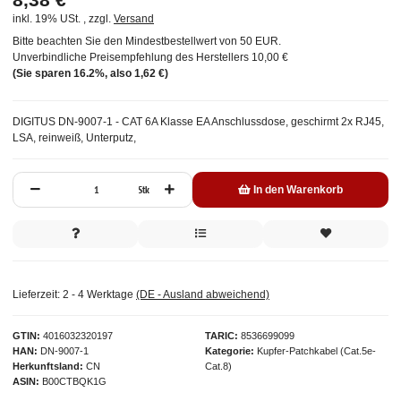
inkl. 19% USt. , zzgl.
Versand
Bitte beachten Sie den Mindestbestellwert von 50 EUR.
Unverbindliche Preisempfehlung des Herstellers
10,00 €
(Sie sparen
16.2%
, also
1,62 €
)
DIGITUS DN-9007-1 - CAT 6A Klasse EA Anschlussdose, geschirmt 2x RJ45,
LSA, reinweiß, Unterputz,
Stk
In den Warenkorb
Lieferzeit:
2 - 4 Werktage
(DE - Ausland abweichend)
GTIN
4016032320197
TARIC
8536699099
HAN
DN-9007-1
Kategorie
Kupfer-Patchkabel (Cat.5e-
Herkunftsland
CN
Cat.8)
ASIN
B00CTBQK1G