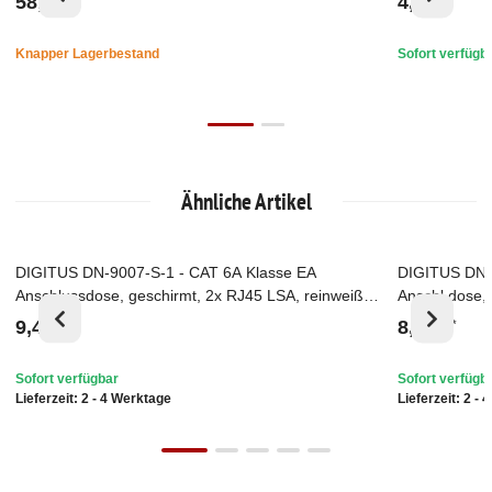
58,93 €
4,18 €
Knapper Lagerbestand
Sofort verfügb
Ähnliche Artikel
DIGITUS DN-9007-S-1 - CAT 6A Klasse EA
DIGITUS DN-9
Top
Top
Anschlussdose, geschirmt, 2x RJ45 LSA, reinweiß,
Anschl.dose,
Aufputz, vertikale Kabelinstall.
Unterputz, ho
9,44 €
8,07 €
*
*
Sofort verfügbar
Sofort verfügb
Lieferzeit:
2 - 4 Werktage
Lieferzeit:
2 - 