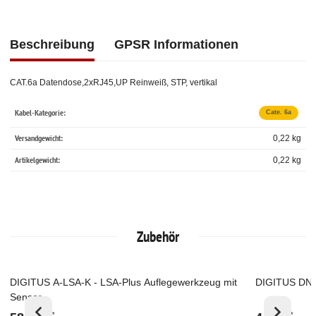
Beschreibung
GPSR Informationen
CAT.6a Datendose,2xRJ45,UP Reinweiß, STP, vertikal
Kabel-Kategorie:
Cate. 6a
Versandgewicht:
0,22 kg
Artikelgewicht:
0,22
kg
Zubehör
DIGITUS A-LSA-K - LSA-Plus Auflegewerkzeug mit
DIGITUS DN-
Top
Top
Sensor
*
*