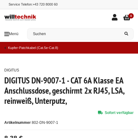
Service Telefon:
+43 720 8000 60
0
Menü
Kupfer-Patchkabel (Cat.5e-Cat.8)
DIGITUS
Top
DIGITUS DN-9007-1 - CAT 6A Klasse EA
Anschlussdose, geschirmt 2x RJ45, LSA,
reinweiß, Unterputz,
Sofort verfügbar
Artikelnummer
802-DN-9007-1
8,38 €