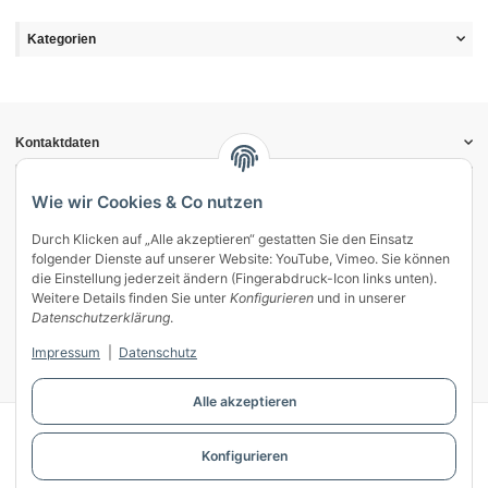
Kategorien
Kontaktdaten
Informationen
Gesetzliche Informationen
Wie wir Cookies & Co nutzen
Durch Klicken auf „Alle akzeptieren“ gestatten Sie den Einsatz
Vertrag widerrufen
folgender Dienste auf unserer Website: YouTube, Vimeo. Sie können
Zahlung & Versand
die Einstellung jederzeit ändern (Fingerabdruck-Icon links unten).
Weitere Details finden Sie unter
Konfigurieren
und in unserer
Mein Kundenkonto
Datenschutzerklärung
.
Streitschlichtung
Impressum
|
Datenschutz
Unsere Herstellermarken
Alle akzeptieren
© WECS.EU - 2026
Konfigurieren
Powered by
JTL-Shop