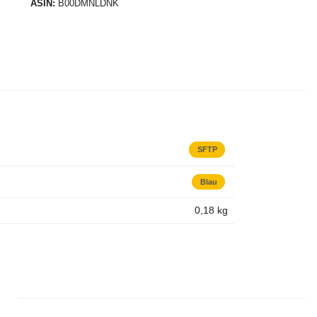
ASIN
B00DMNLDNK
SFTP
Blau
0,18
kg