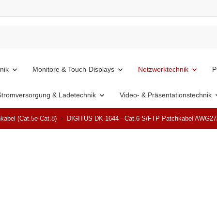
nik
Monitore & Touch-Displays
Netzwerktechnik
P
Stromversorgung & Ladetechnik
Video- & Präsentationstechnik
kabel (Cat.5e-Cat.8)
DIGITUS DK-1644 - Cat.6 S/FTP Patchkabel AWG2
Top