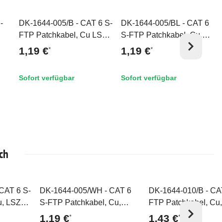
-
DK-1644-005/B - CAT 6 S-
DK-1644-005/BL - CAT 6
Top
Top
FTP Patchkabel, Cu LSZH
S-FTP Patchkabel, Cu,
,
AWG 27/7, 0,5 m, Blau
LSZH AWG 27/7, 0,5 m,
1,19 €
1,19 €
*
*
Schwarz
Sofort verfügbar
Sofort verfügbar
ch
CAT 6 S-
DK-1644-005/WH - CAT 6
DK-1644-010/B - CA
Top
Top
u, LSZH
S-FTP Patchkabel, Cu,
FTP Patchkabel, Cu
Orange
LSZH AWG 27/7, 0,5 m,
AWG 27/7, 1 m, Blau
1,19 €
1,43 €
*
*