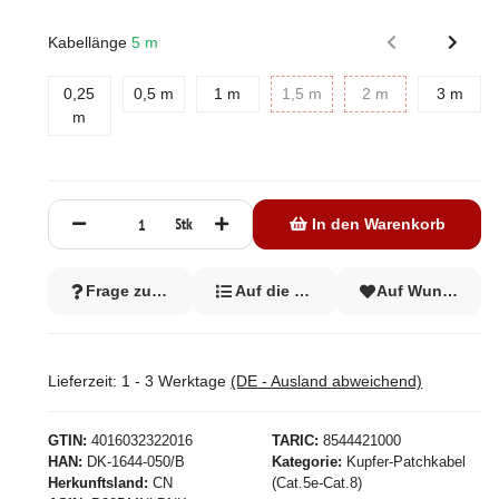
Kabellänge
5 m
0,5 m
1 m
1,5 m
2 m
3 m
0,25
0,5 m
1 m
1,5 m
2 m
3 m
0,25 m
m
Stk
In den Warenkorb
Frage zum Artikel
Auf die Vergleichsliste
Auf Wunschzett
Lieferzeit:
1 - 3 Werktage
(DE - Ausland abweichend)
GTIN
4016032322016
TARIC
8544421000
HAN
DK-1644-050/B
Kategorie
Kupfer-Patchkabel
Herkunftsland
CN
(Cat.5e-Cat.8)