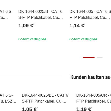
AT 6 S-
DK-1644-0025/B - CAT 6
DK-1644-005 - CAT 6 S
Top
Top
Cu,
S-FTP Patchkabel, Cu,
FTP Patchkabel, Cu,
,25 m,
LSZH AWG 27/7, 0,25 m,
LSZH AWG 27/7, 0,5 m
1,09 €
1,14 €
*
*
Blau
Grau
Sofort verfügbar
Sofort verfügbar
Kunden kauften au
AT 6 S-
DK-1644-0025/BL - CAT 6
DK-1644-005/OR - 
Top
Top
Cu, LSZH
S-FTP Patchkabel, Cu,
FTP Patchkabel, C
, Grau
LSZH AWG 27/7, 0,25 m,
AWG 27/7, 0,5 m, 
1,05 €
1,19 €
*
*