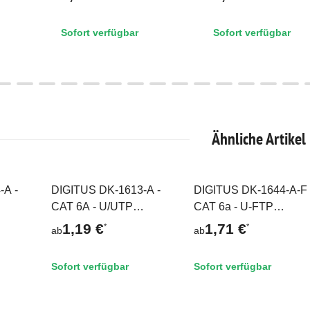
Schwarz
Sofort verfügbar
Sofort verfügbar
Ähnliche Artikel
-A -
DIGITUS DK-1613-A -
DIGITUS DK-1644-A-F 
Auf Lager
Auf Lager
CAT 6A - U/UTP
CAT 6a - U-FTP
6/7
Patchkabel AWG 26/7
Patchkabel FLAT, AWG
1,19 €
1,71 €
*
*
ab
ab
LSZH
30, PVC
Sofort verfügbar
Sofort verfügbar