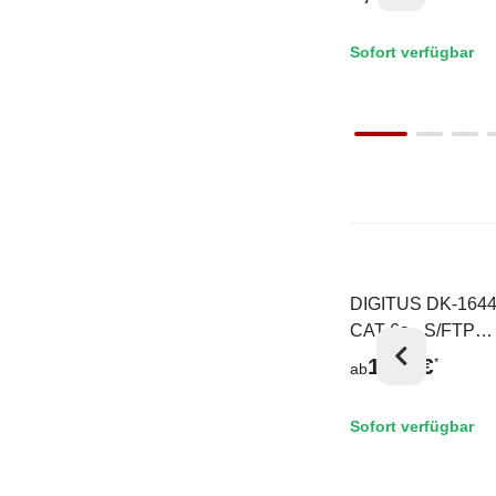
Sofort verfügbar
DIGITUS DK-1644
Auf Lager
CAT 6a - S/FTP
Patchkabel AWG 2
1,05 €
*
ab
LSOH
Sofort verfügbar