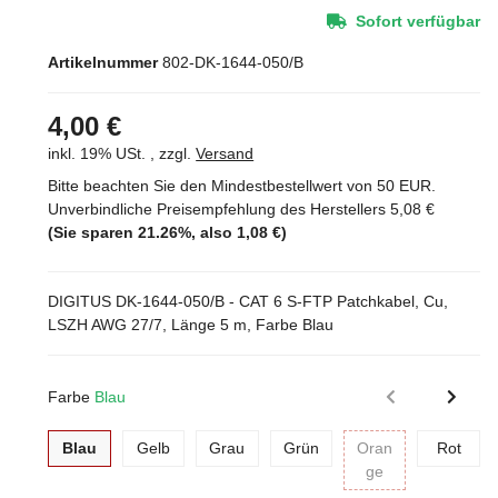
Sofort verfügbar
Artikelnummer
802-DK-1644-050/B
4,00 €
inkl. 19% USt. , zzgl.
Versand
Bitte beachten Sie den Mindestbestellwert von 50 EUR.
Unverbindliche Preisempfehlung des Herstellers
5,08 €
(Sie sparen
21.26%
, also
1,08 €
)
DIGITUS DK-1644-050/B - CAT 6 S-FTP Patchkabel, Cu,
LSZH AWG 27/7, Länge 5 m, Farbe Blau
Farbe
Blau
Blau
Gelb
Grau
Grün
Rot
Blau
Gelb
Grau
Grün
Oran
Rot
Orange
ge