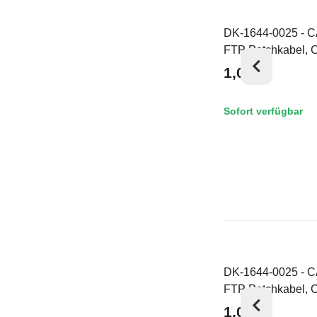
DK-1644-0025 - C
Top
FTP Patchkabel, 
LSZH AWG 27/7, 0
1,05 €
*
Grau
Sofort verfügbar
DK-1644-0025 - C
Top
FTP Patchkabel, 
AWG 27/7, 0,25 m
1,05 €
*