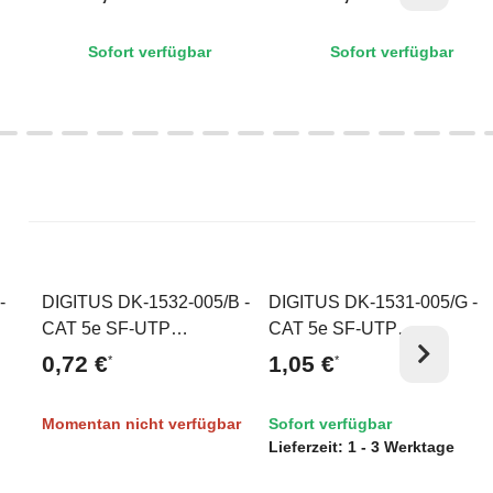
Weiß
Sofort verfügbar
Sofort verfügbar
-
DIGITUS DK-1532-005/B -
DIGITUS DK-1531-005/G -
Ausverkauft
Top
CAT 5e SF-UTP
CAT 5e SF-UTP
Patchkabel, PVC AWG
Patchkabel, Cu, PVC
0,72 €
1,05 €
*
*
26/7, Länge 0,5 m, Farbe
AWG 26/7, Länge 0,5 m,
Blau
Farbe Grün
Momentan nicht verfügbar
Sofort verfügbar
Lieferzeit:
1 - 3 Werktage