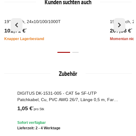
Kunden suchten auch
19" Switch, 24x10/100/1000T
19" Switch, 
Top
Ausverkau
101,71 €
207,38 €
*
*
Knapper Lagerbestand
Momentan nich
Zubehör
DIGITUS DK-1531-005 - CAT 5e SF-UTP
Top
Patchkabel, Cu, PVC AWG 26/7, Länge 0,5 m, Farbe
Grau
1,05 €
*
pro Stk
Sofort verfügbar
Lieferzeit:
2 - 4 Werktage