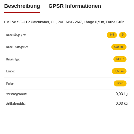
Beschreibung
GPSR Informationen
CAT 5e SF-UTP Patchkabel, Cu, PVC AWG 26/7, Länge 0,5 m, Farbe Grün
Kabellänge / m:
0,5
5
Kabel-Kategorie:
Cat. 5e
Kabel-Typ:
SFTP
Länge:
0,50 m
Farbe:
Grün
Versandgewicht:
0,03 kg
Artikelgewicht:
0,03
kg