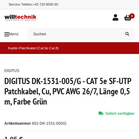
Service Telefon:
+43 720 8000 60
0
Menü
Kupfer-Patchkabel (Cat.5e-Cat.8)
DIGITUS
Top
DIGITUS DK-1531-005/G - CAT 5e SF-UTP
Patchkabel, Cu, PVC AWG 26/7, Länge 0,5
m, Farbe Grün
Sofort verfügbar
Artikelnummer
802-DK-1531-005/G
1,05 €