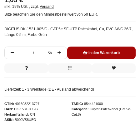
inkl. 19% USt. , zzgl.
Versand
Bitte beachten Sie den Mindestbestellwert von 50 EUR.
DIGITUS DK-1531-005/G - CAT 5e SF-UTP Patchkabel, Cu, PVC AWG 26/7,
Länge 0,5 m, Farbe Grün
Stk
In den Warenkorb
Lieferzeit:
1 - 3 Werktage
(DE - Ausland abweichend)
GTIN
4016032213727
TARIC
8544421000
HAN
DK-1531-005/G
Kategorie
Kupfer-Patchkabel (Cat.5e-
Herkunftsland
CN
Cat.8)
ASIN
B000VS8UEO