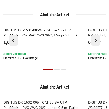
Ähnliche Artikel
DIGITUS DK-1531-005/G - CAT 5e SF-UTP
DIGITUS DK-
Top
Top
Patchkabel, Cu, PVC AWG 26/7, Länge 0,5 m, Farbe
Patchkabel, 
Grün
Grün
1,05 €
0,75 €
*
*
Sofort verfügbar
Sofort verfügb
Lieferzeit:
1 - 3 Werktage
Lieferzeit:
1 - 
Ähnliche Artikel
DIGITUS DK-1532-005 - CAT 5e SF-UTP
DIGITUS DK-1
Ausverkauft
Auf Lager
Patchkabel, PVC AWG 26/7, Länge 0,5 m, Farbe
AWG27/7 LS