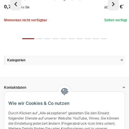
Grau
0,72 €
1,05 €
*
*
ab
pro Stk
Momentan nicht verfügbar
Sofort verfügb
Kategorien
Kontaktdaten
Informationen
Gesetzliche Informationen
Wie wir Cookies & Co nutzen
Durch Klicken auf „Alle akzeptieren“ gestatten Sie den Einsatz
Vertrag widerrufen
folgender Dienste auf unserer Website: YouTube, Vimeo. Sie können
Zahlung & Versand
die Einstellung jederzeit ändern (Fingerabdruck-Icon links unten).
Weitere Details finden Sie unter
Konfigurieren
und in unserer