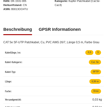
HAN
DK-1531-005
Kategorie
Kupfer-Patchkabel (Cat.5e-
Herkunftsland
CN
Cat.8)
ASIN
B0013OO4TU
Beschreibung
GPSR Informationen
CAT 5e SF-UTP Patchkabel, Cu, PVC AWG 26/7, Länge 0,5 m, Farbe Grau
Kabellänge / m:
0,5
5
Kabel-Kategorie:
Cat. 5e
Kabel-Typ:
SFTP
Länge:
0,50 m
Farbe:
Grau
Versandgewicht:
0,03 kg