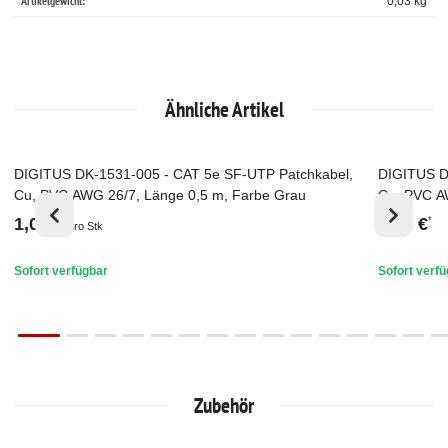
Artikelgewicht:
0,03
kg
Ähnliche Artikel
DIGITUS DK-1531-005 - CAT 5e SF-UTP Patchkabel,
DIGITUS D
Top
Top
Cu, PVC AWG 26/7, Länge 0,5 m, Farbe Grau
Cu, PVC A
1,05 €
1,09 €
*
*
pro Stk
Sofort verfügbar
Sofort verf
Zubehör