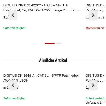
DIGITUS DK-1531-020/Y - CAT 5e SF-UTP
DIGITUS DK-
Top
Ausverkau
Patchkabel, Cu, PVC AWG 26/7, Länge 2 m, Farbe
Patchkabel, 
Gelb
Schwarz
1,71 €
1,57 €
*
*
pro St
Sofort verfügbar
Momentan nich
Ähnliche Artikel
DIGITUS DK-1644-A - CAT 6a - S/FTP Patchkabel
DIGITUS DK-
Auf Lager
Top
AWG 26/7 LSOH
Patchkabel, 
Grün
1,05 €
1,05 €
*
*
ab
Sofort verfügbar
Sofort verfügb
Lieferzeit:
1 - 