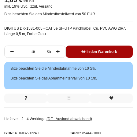
pro Stk
inkl. 19% USt. , zzgl.
Versand
Bitte beachten Sie den Mindestbestellwert von 50 EUR.
DIGITUS DK-1531-005 - CAT 5e SF-UTP Patchkabel, Cu, PVC AWG 26/7,
Länge 0,5 m, Farbe Grau
Stk
In den Warenkorb
x
Bitte beachten Sie die Mindestabnahme von 10 Stk.
Bitte beachten Sie das Abnahmeintervall von 10 Stk.
Lieferzeit:
2 - 4 Werktage
(DE - Ausland abweichend)
GTIN
4016032212249
TARIC
8544421000