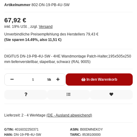
Artikelnummer
802-DN-19-PB-4U-SW
67,92 €
inkl. 19% USt. , zzgl.
Versand
Unverbindliche Preisempfehlung des Herstellers
79,43 €
(Sie sparen
14.49%
, also
11,51 €
)
DIGITUS DN-19-PB-4U-SW - 4HE Wandmontage Patch-Halter,195x505x250
mm tiefenverstellbar, stapelbar, schwarz (RAL 9005)
Stk
In den Warenkorb
Lieferzeit:
2 - 4 Werktage
(DE - Ausland abweichend)
GTIN
4016032250371
ASIN
B00DMNEKOY
HAN
DN-19-PB-4U-SW
TARIC
8538100000