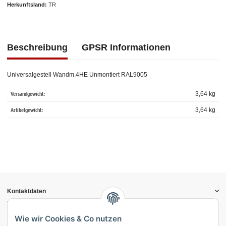
Herkunftsland
TR
Beschreibung
GPSR Informationen
Universalgestell Wandm.4HE Unmontiert RAL9005
Versandgewicht:
3,64 kg
Artikelgewicht:
3,64
kg
Kontaktdaten
Informationen
Gesetzliche Informationen
Wie wir Cookies & Co nutzen