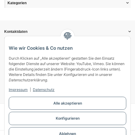
Kategorien
Kontaktdaten
Informationen
Gesetzliche Informationen
Wie wir Cookies & Co nutzen
Durch Klicken auf „Alle akzeptieren“ gestatten Sie den Einsatz
Vertrag widerrufen
folgender Dienste auf unserer Website: YouTube, Vimeo. Sie können
Zahlung & Versand
die Einstellung jederzeit ändern (Fingerabdruck-Icon links unten).
Weitere Details finden Sie unter
Konfigurieren
und in unserer
Mein Kundenkonto
Datenschutzerklärung
.
Streitschlichtung
Impressum
|
Datenschutz
Unsere Herstellermarken
Alle akzeptieren
© WECS.EU - 2026
Konfigurieren
Powered by
JTL-Shop
Ablehnen