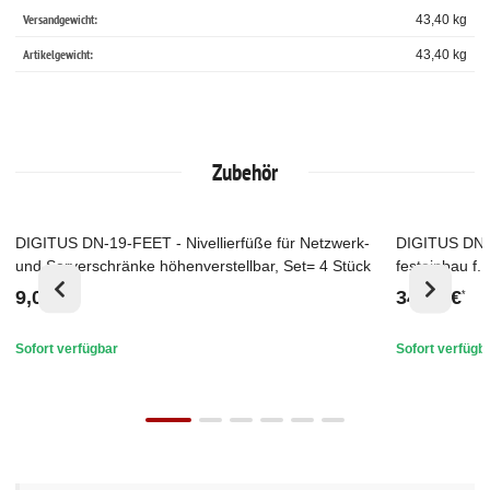
Versandgewicht:
43,40 kg
Artikelgewicht:
43,40
kg
Zubehör
DIGITUS DN-19-FEET - Nivellierfüße für Netzwerk-
DIGITUS DN-
Top
Top
und Serverschränke höhenverstellbar, Set= 4 Stück
festeinbau f
mm, bis 25 k
9,00 €
34,19 €
*
*
Sofort verfügbar
Sofort verfügb