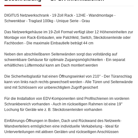
DIGITUS Netzwerkschrank - 19 Zoll Rack - 12HE - Wandmontage -
Schwenkbar - Traglast 100kg - Unique Serie - Grau
Das Netzwerkgehäuse im 19-Zoll Format verfügt über 12 Höheneinheiten zur
Montage von Rack-Einbauten, wie Patchfeld, Switch, Steckdosenleiste oder
Fachboden - Die maximale Einbautiefe beträgt 44 cm
Neben den abschließbaren Seitenwänden sorgt das vollständig auf
schwenkbare Gehäuse für optimale Zugangsmöglichkeiten - Ein separat
erhältliches Lüftermodul kann am Dach montiert werden
Die Sicherheitsglastür hat einen Öffnungswinkel von 210° - Der Türanschlag
kann von links nach rechts gewechselt werden - Alle Türen und Seitenwände
sind mit Schlössern vor unberechtigtem Zugriff gesichert
Für die Installation von EDV-Komponenten sind Profilschienen im vorderen
Schrankbereich vorhanden - Auch im rückseitigen Rahmen ist eine 19"
Lochung für Geräte wie z. B. Steckdosenleisten vorhanden
Einführungs-Öffnungen in Boden, Dach und Rückwand des Netzwerk-
Wandverteilers ermöglichen eine individuelle Verkabelung - Ideal für
Unterverteilungen mit aktiven Geräten und rückseitigen Anschlüssen