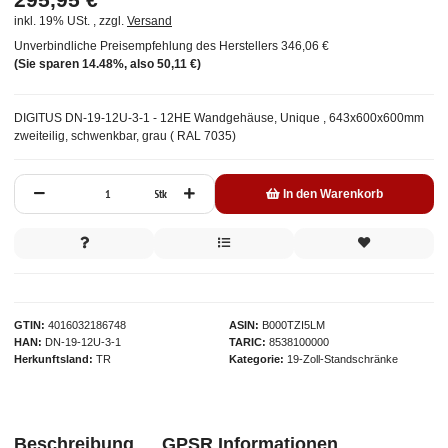
inkl. 19% USt. , zzgl.
Versand
Unverbindliche Preisempfehlung des Herstellers
346,06 €
(Sie sparen
14.48%
, also
50,11 €
)
DIGITUS DN-19-12U-3-1 - 12HE Wandgehäuse, Unique , 643x600x600mm
zweiteilig, schwenkbar, grau ( RAL 7035)
Stk
In den Warenkorb
GTIN
4016032186748
ASIN
B000TZI5LM
HAN
DN-19-12U-3-1
TARIC
8538100000
Herkunftsland
TR
Kategorie
19-Zoll-Standschränke
Beschreibung
GPSR Informationen