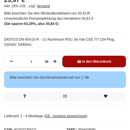
inkl. 19% USt. , zzgl.
Versand
Bitte beachten Sie den Mindestbestellwert von 50 EUR.
Unverbindliche Preisempfehlung des Herstellers
56,81 €
(Sie sparen
54.29%
, also
30,84 €
)
DIGITUS DN-95410-R - 1U Aluminium PDU, 8x rote CEE 7/7 10A Plug,
250VAC 50/60Hz,
Stk
In den Warenkorb
x
Bitte beachten Sie das Abnahmeintervall von 1 Stk.
Lieferzeit:
2 - 4 Werktage
(DE - Ausland abweichend)
GTIN
4016032369721
TARIC
8544429090