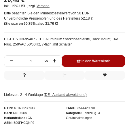
inkl. 19% USt. , zzgl.
Versand
Bitte beachten Sie den Mindestbestellwert von 50 EUR.
Unverbindliche Preisempfehlung des Herstellers
52,18 €
(Sie sparen
60.75%
, also
31,70 €
)
DIGITUS DN-95407 - 1HE Aluminium Steckdosenleiste, Rack Mount, 16A
Plug, 250VAC 50/60Hz, 7-fach, mit Schalter
Stk
In den Warenkorb
Lieferzeit:
2 - 4 Werktage
(DE - Ausland abweichend)
GTIN
4016032339335
TARIC
8544429090
HAN
DN-95407
Kategorie
Fahrzeug- &
Herkunftsland
CN
Gerätehalterungen
ASIN
B00FHCQNP2