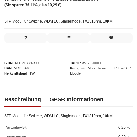
(Sie sparen
36.11%
, also
10,29 €
)
SFP Modul für Switche, WDM LC, Singlemode, TX1310nm, 10KM
GTIN
4711213686399
TARIC
8517620000
HAN
MGB-LA10
Kategorie
Medienkonverter, PoE & SFP-
Herkunftsland
TW
Module
Beschreibung
GPSR Informationen
SFP Modul für Switche, WDM LC, Singlemode, TX1310nm, 10KM
Versandgewicht:
0,20 kg
Artikelgewicht: