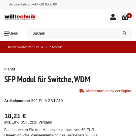
Service Telefon:
+43 720 8000 60
0
Menü
Medienkonverter, PoE & SFP-Module
Planet
Ausverkauft
SFP Modul für Switche, WDM
Momentan nicht verfügbar
Artikelnummer
802-PL-MGB-LA10
18,21 €
inkl. 19% USt. , zzgl.
Versand
Bitte beachten Sie den Mindestbestellwert von 50 EUR.
Unverbindliche Preisempfehlung des Herstellers
28,50 €