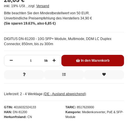
inkl. 19% USt. , zzgl.
Versand
Bitte beachten Sie den Mindestbestellwert von 50 EUR.
Unverbindliche Preisempfehlung des Herstellers
34,90 €
(Sie sparen
19.63%
, also
6,85 €
)
DIGITUS DN-81200 - 10G SFP+ Module, Multimode, DDM LC Duplex
Connector, 850nm, bis zu 300m
Stk
In den Warenkorb
Lieferzeit:
2 - 4 Werktage
(DE - Ausland abweichend)
GTIN
4016032324133
TARIC
8517620000
HAN
DN-81200
Kategorie
Medienkonverter, PoE & SFP-
Herkunftsland
CN
Module