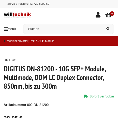
Service Telefon:
+43 720 8000 60
0
Menü
Medienkonverter, PoE & SFP-Module
DIGITUS
Top
DIGITUS DN-81200 - 10G SFP+ Module,
Multimode, DDM LC Duplex Connector,
850nm, bis zu 300m
Sofort verfügbar
Artikelnummer
802-DN-81200
28,05 €