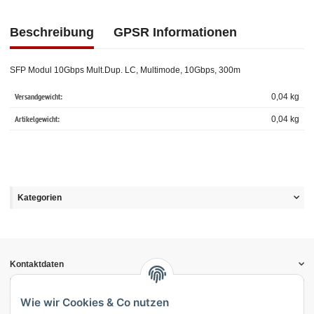
Beschreibung
GPSR Informationen
SFP Modul 10Gbps Mult.Dup. LC, Multimode, 10Gbps, 300m
Versandgewicht:
0,04 kg
Artikelgewicht:
0,04
kg
Kategorien
Kontaktdaten
Informationen
Gesetzliche Informationen
Wie wir Cookies & Co nutzen