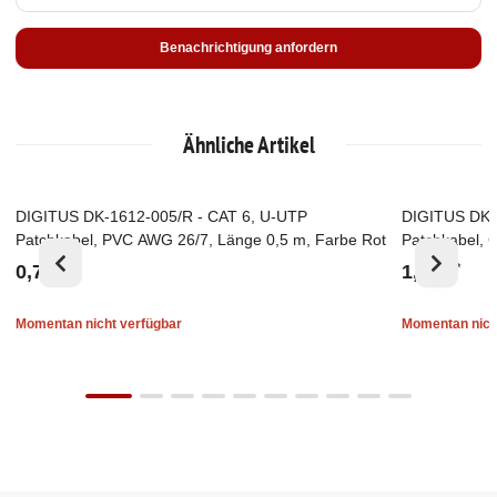
Benachrichtigung anfordern
Ähnliche Artikel
DIGITUS DK-1612-005/R - CAT 6, U-UTP
DIGITUS DK-
Ausverkauft
Ausverkau
Patchkabel, PVC AWG 26/7, Länge 0,5 m, Farbe Rot
Patchkabel, 
Rot
0,72 €
1,86 €
*
*
Momentan nicht verfügbar
Momentan nich