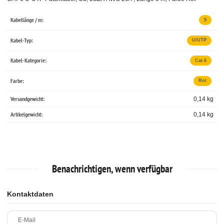
Kabellänge / m:
5
Kabel-Typ:
U/UTP
Kabel-Kategorie:
Cat.6
Farbe:
Rot
Versandgewicht:
0,14 kg
Artikelgewicht:
0,14
kg
Benachrichtigen, wenn verfügbar
Kontaktdaten
E-Mail