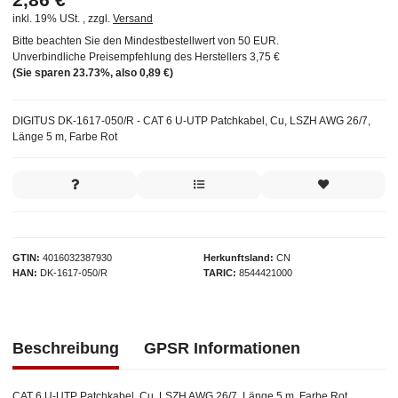
inkl. 19% USt. , zzgl.
Versand
Bitte beachten Sie den Mindestbestellwert von 50 EUR.
Unverbindliche Preisempfehlung des Herstellers
3,75 €
(Sie sparen
23.73%
, also
0,89 €
)
DIGITUS DK-1617-050/R - CAT 6 U-UTP Patchkabel, Cu, LSZH AWG 26/7,
Länge 5 m, Farbe Rot
GTIN
4016032387930
Herkunftsland
CN
HAN
DK-1617-050/R
TARIC
8544421000
Beschreibung
GPSR Informationen
CAT 6 U-UTP Patchkabel, Cu, LSZH AWG 26/7, Länge 5 m, Farbe Rot