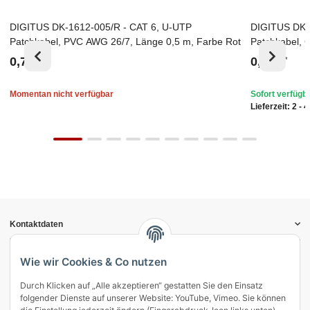
DIGITUS DK-1612-005/R - CAT 6, U-UTP
DIGITUS DK-
Ausverkauft
Top
Patchkabel, PVC AWG 26/7, Länge 0,5 m, Farbe Rot
Patchkabel, 
Farbe Blau
0,72 €
0,85 €
*
*
Momentan nicht verfügbar
Sofort verfügb
Lieferzeit:
2 - 
Kontaktdaten
Informationen
Gesetzliche Informationen
Wie wir Cookies & Co nutzen
Durch Klicken auf „Alle akzeptieren“ gestatten Sie den Einsatz
Vertrag widerrufen
folgender Dienste auf unserer Website: YouTube, Vimeo. Sie können
Zahlung & Versand