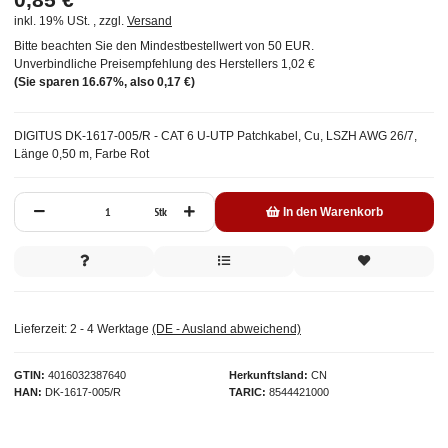
inkl. 19% USt. , zzgl.
Versand
Bitte beachten Sie den Mindestbestellwert von 50 EUR.
Unverbindliche Preisempfehlung des Herstellers
1,02 €
(Sie sparen
16.67%
, also
0,17 €
)
DIGITUS DK-1617-005/R - CAT 6 U-UTP Patchkabel, Cu, LSZH AWG 26/7,
Länge 0,50 m, Farbe Rot
Stk
In den Warenkorb
Lieferzeit:
2 - 4 Werktage
(DE - Ausland abweichend)
GTIN
4016032387640
Herkunftsland
CN
HAN
DK-1617-005/R
TARIC
8544421000