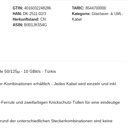
GTIN
4016032248286
TARIC
8544700000
HAN
DK-2511-02/3
Kategorie
Glasfaser- & LWL-
Herkunftsland
CN
Kabel
ASIN
B001JK554G
 50/125µ - 10 GBit/s - Türkis
Kombinationen erhältlich - Jedes Kabel wird einzeln und inkl.
-Ferrule und zweifarbigen Knickschutz-Tüllen für eine eindeutige
grund der unterschiedlichen Steckerkombinationen sind keine