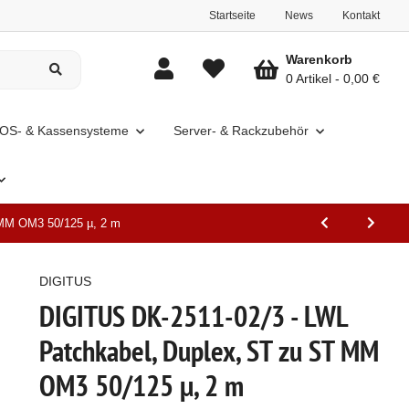
Startseite
News
Kontakt
Warenkorb
0 Artikel
0,00 €
OS- & Kassensysteme
Server- & Rackzubehör
 MM OM3 50/125 µ, 2 m
DIGITUS
DIGITUS DK-2511-02/3 - LWL
Patchkabel, Duplex, ST zu ST MM
OM3 50/125 µ, 2 m