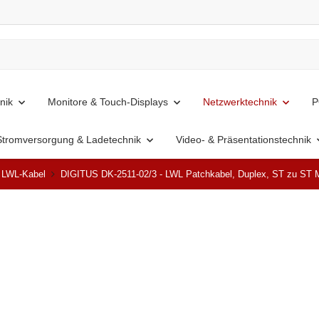
nik
Monitore & Touch-Displays
Netzwerktechnik
P
Stromversorgung & Ladetechnik
Video- & Präsentationstechnik
& LWL-Kabel
DIGITUS DK-2511-02/3 - LWL Patchkabel, Duplex, ST zu ST
Ausverkauft