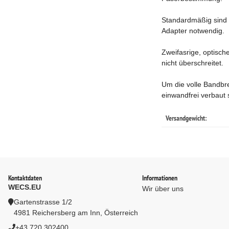
Standardmäßig sind d
Adapter notwendig.
Zweifasrige, optisc
nicht überschreitet.
Um die volle Bandbr
einwandfrei verbaut 
Versandgewicht:
Kontaktdaten
Informationen
WECS.EU
Wir über uns
Gartenstrasse 1/2
4981 Reichersberg am Inn, Österreich
+43 720 302400