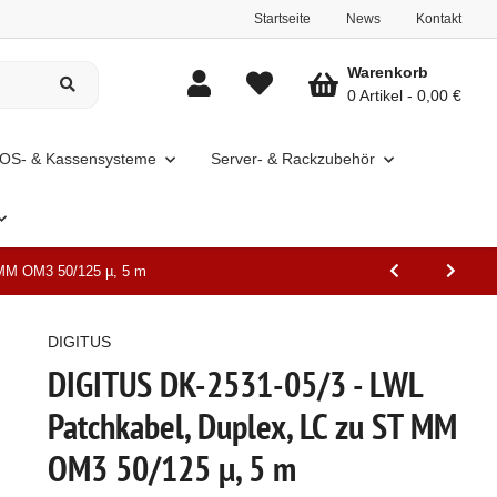
Startseite
News
Kontakt
Warenkorb
0 Artikel
0,00 €
OS- & Kassensysteme
Server- & Rackzubehör
 MM OM3 50/125 µ, 5 m
DIGITUS
DIGITUS DK-2531-05/3 - LWL
Patchkabel, Duplex, LC zu ST MM
OM3 50/125 µ, 5 m