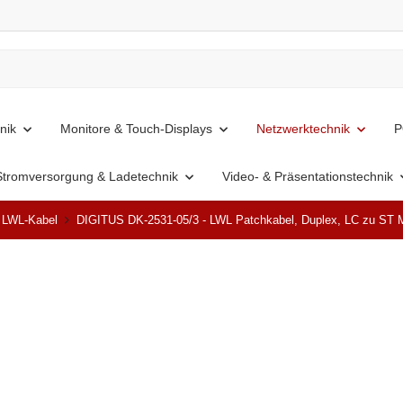
nik
Monitore & Touch-Displays
Netzwerktechnik
P
Stromversorgung & Ladetechnik
Video- & Präsentationstechnik
& LWL-Kabel
DIGITUS DK-2531-05/3 - LWL Patchkabel, Duplex, LC zu ST
Top