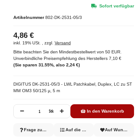
Sofort verfügbar
Artikelnummer
802-DK-2531-05/3
4,86 €
inkl. 19% USt. , zzgl.
Versand
Bitte beachten Sie den Mindestbestellwert von 50 EUR.
Unverbindliche Preisempfehlung des Herstellers
7,10 €
(Sie sparen
31.55%
, also
2,24 €
)
DIGITUS DK-2531-05/3 - LWL Patchkabel, Duplex, LC zu ST
MM OM3 50/125 µ, 5 m
Stk
In den Warenkorb
Frage zum Artikel
Auf die Vergleichsliste
Auf Wunschzett