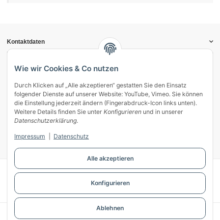
Kontaktdaten
Informationen
Gesetzliche Informationen
Wie wir Cookies & Co nutzen
Durch Klicken auf „Alle akzeptieren“ gestatten Sie den Einsatz
Vertrag widerrufen
folgender Dienste auf unserer Website: YouTube, Vimeo. Sie können
Zahlung & Versand
die Einstellung jederzeit ändern (Fingerabdruck-Icon links unten).
Weitere Details finden Sie unter
Konfigurieren
und in unserer
Mein Kundenkonto
Datenschutzerklärung
.
Streitschlichtung
Impressum
|
Datenschutz
Unsere Herstellermarken
Alle akzeptieren
© WECS.EU - 2026
Konfigurieren
Powered by
JTL-Shop
Ablehnen
* Alle Preise inkl. gesetzlicher USt., zzgl.
Versand