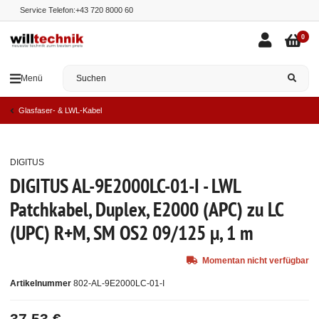
Service Telefon:
+43 720 8000 60
0
Menü
Glasfaser- & LWL-Kabel
DIGITUS
Ausverkauft
DIGITUS AL-9E2000LC-01-I - LWL
Patchkabel, Duplex, E2000 (APC) zu LC
(UPC) R+M, SM OS2 09/125 µ, 1 m
Momentan nicht verfügbar
Artikelnummer
802-AL-9E2000LC-01-I
37,53 €