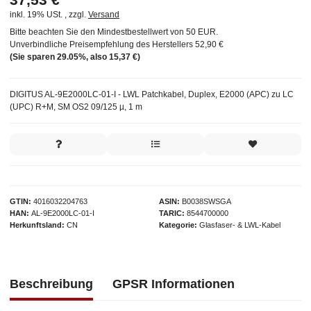
inkl. 19% USt. , zzgl.
Versand
Bitte beachten Sie den Mindestbestellwert von 50 EUR.
Unverbindliche Preisempfehlung des Herstellers
52,90 €
(Sie sparen
29.05%
, also
15,37 €
)
DIGITUS AL-9E2000LC-01-I - LWL Patchkabel, Duplex, E2000 (APC) zu LC
(UPC) R+M, SM OS2 09/125 µ, 1 m
GTIN
4016032204763
ASIN
B0038SWSGA
HAN
AL-9E2000LC-01-I
TARIC
8544700000
Herkunftsland
CN
Kategorie
Glasfaser- & LWL-Kabel
Beschreibung
GPSR Informationen