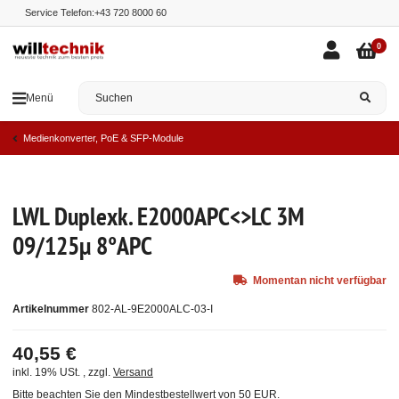
Service Telefon:
+43 720 8000 60
0
Menü
Medienkonverter, PoE & SFP-Module
Ausverkauft
LWL Duplexk. E2000APC<>LC 3M
09/125µ 8°APC
Momentan nicht verfügbar
Artikelnummer
802-AL-9E2000ALC-03-I
40,55 €
inkl. 19% USt. , zzgl.
Versand
Bitte beachten Sie den Mindestbestellwert von 50 EUR.