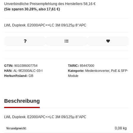
Unverbindliche Preisempfehlung des Herstellers
58,16 €
(Sie sparen
30.28%
, also
17,61 €
)
LWL Duplexk. E2000APC<>LC 3M 09/125µ 8°APC
GTIN
9010386007754
TARIC
85447000
HAN
AL-9E2000ALC-03-I
Kategorie
Medienkonverter, PoE & SFP-
Herkunftsland
GB
Module
Beschreibung
LWL Duplexk. E2000APC<>LC 3M 09/125µ 8°APC
Versandgewicht:
0,08 kg