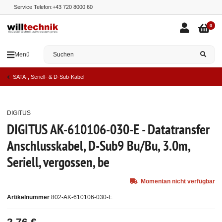
Service Telefon:
+43 720 8000 60
0
Menü
SATA-, Seriell- & D-Sub-Kabel
DIGITUS
Ausverkauft
DIGITUS AK-610106-030-E - Datatransfer
Anschlusskabel, D-Sub9 Bu/Bu, 3.0m,
Seriell, vergossen, be
Momentan nicht verfügbar
Artikelnummer
802-AK-610106-030-E
2,76 €