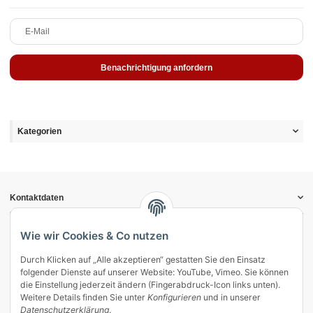
E-Mail
Benachrichtigung anfordern
Kategorien
Kontaktdaten
Informationen
Gesetzliche Informationen
Wie wir Cookies & Co nutzen
Durch Klicken auf „Alle akzeptieren“ gestatten Sie den Einsatz
Vertrag widerrufen
folgender Dienste auf unserer Website: YouTube, Vimeo. Sie können
Zahlung & Versand
die Einstellung jederzeit ändern (Fingerabdruck-Icon links unten).
Weitere Details finden Sie unter
Konfigurieren
und in unserer
Mein Kundenkonto
Datenschutzerklärung
.