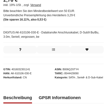
inkl. 19% USt. , zzgl.
Versand
Bitte beachten Sie den Mindestbestellwert von 50 EUR.
Unverbindliche Preisempfehlung des Herstellers
3,29 €
(Sie sparen
16.11%
, also
0,53 €
)
DIGITUS AK-610106-030-E - Datatransfer Anschlusskabel, D-Sub9 Bu/Bu,
3.0m, Seriell, vergossen, be
GTIN
4016032301141
ASIN
B006QZ6TY4
HAN
AK-610106-030-E
TARIC
8544429090
Herkunftsland
CN
Kategorie
SATA-, Seriell- & D-Sub-Kabel
Beschreibung
GPSR Informationen