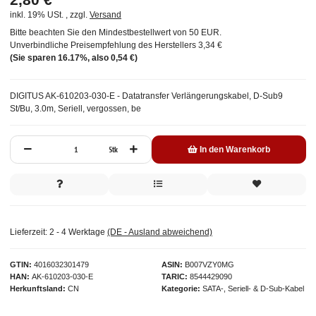
inkl. 19% USt. , zzgl.
Versand
Bitte beachten Sie den Mindestbestellwert von 50 EUR.
Unverbindliche Preisempfehlung des Herstellers
3,34 €
(Sie sparen
16.17%
, also
0,54 €
)
DIGITUS AK-610203-030-E - Datatransfer Verlängerungskabel, D-Sub9
St/Bu, 3.0m, Seriell, vergossen, be
Stk
In den Warenkorb
Lieferzeit:
2 - 4 Werktage
(DE - Ausland abweichend)
GTIN
4016032301479
ASIN
B007VZY0MG
HAN
AK-610203-030-E
TARIC
8544429090
Herkunftsland
CN
Kategorie
SATA-, Seriell- & D-Sub-Kabel