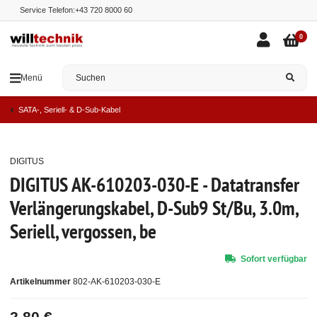
Service Telefon:
+43 720 8000 60
0
Menü
SATA-, Seriell- & D-Sub-Kabel
DIGITUS
Top
DIGITUS AK-610203-030-E - Datatransfer
Verlängerungskabel, D-Sub9 St/Bu, 3.0m,
Seriell, vergossen, be
Sofort verfügbar
Artikelnummer
802-AK-610203-030-E
2,80 €