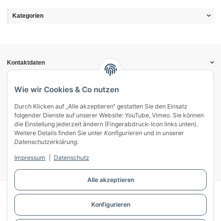
Kategorien
Kontaktdaten
Informationen
Gesetzliche Informationen
Wie wir Cookies & Co nutzen
Durch Klicken auf „Alle akzeptieren“ gestatten Sie den Einsatz
Vertrag widerrufen
folgender Dienste auf unserer Website: YouTube, Vimeo. Sie können
Zahlung & Versand
die Einstellung jederzeit ändern (Fingerabdruck-Icon links unten).
Weitere Details finden Sie unter
Konfigurieren
und in unserer
Mein Kundenkonto
Datenschutzerklärung
.
Streitschlichtung
Impressum
|
Datenschutz
Unsere Herstellermarken
Alle akzeptieren
© WECS.EU - 2026
Konfigurieren
Powered by
JTL-Shop