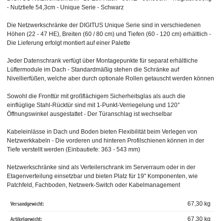
- Nutztiefe 54,3cm - Unique Serie - Schwarz
Die Netzwerkschränke der DIGITUS Unique Serie sind in verschiedenen
Höhen (22 - 47 HE), Breiten (60 / 80 cm) und Tiefen (60 - 120 cm) erhältlich -
Die Lieferung erfolgt montiert auf einer Palette
Jeder Datenschrank verfügt über Montagepunkte für separat erhältliche
Lüftermodule im Dach - Standardmäßig stehen die Schränke auf
Nivellierfüßen, welche aber durch optionale Rollen getauscht werden können
Sowohl die Fronttür mit großflächigem Sicherheitsglas als auch die
einflüglige Stahl-Rücktür sind mit 1-Punkt-Verriegelung und 120°
Öffnungswinkel ausgestattet - Der Türanschlag ist wechselbar
Kabeleinlässe in Dach und Boden bieten Flexibilität beim Verlegen von
Netzwerkkabeln - Die vorderen und hinteren Profilschienen können in der
Tiefe verstellt werden (Einbautiefe: 363 - 543 mm)
Netzwerkschränke sind als Verteilerschrank im Serverraum oder in der
Etagenverteilung einsetzbar und bieten Platz für 19" Komponenten, wie
Patchfeld, Fachboden, Netzwerk-Switch oder Kabelmanagement
Versandgewicht:
67,30 kg
Artikelgewicht:
67,30
kg