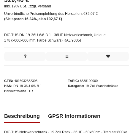
inkl. 19% USt. , zzgl.
Versand
Unverbindliche Preisempfehlung des Herstellers
632,07 €
(Sie sparen
16.24%
, also
102,67 €
)
DIGITUS DN-19-36U-6/6-B-1 - 36HE Netzwerkschrank, Unique
1787x600x600 mm, Farbe Schwarz (RAL 9005)
GTIN
4016032332305
TARIC
8538100000
HAN
DN-19-36U-6/6-B-1
Kategorie
19-Zoll-Standschränke
Herkunftsland
TR
Beschreibung
GPSR Informationen
DIGITUS Netzwerkschrank - 19 Zoll Rack - 36HE - 60x60cm - Traglast 800kg