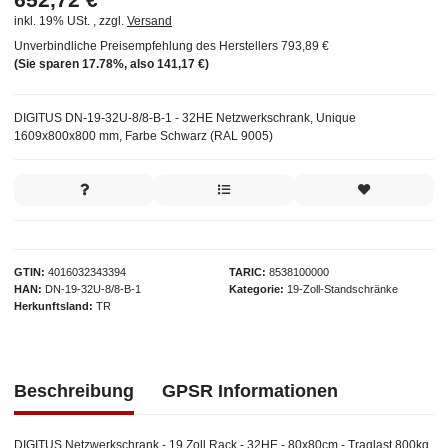
inkl. 19% USt. , zzgl.
Versand
Unverbindliche Preisempfehlung des Herstellers
793,89 €
(Sie sparen
17.78%
, also
141,17 €
)
DIGITUS DN-19-32U-8/8-B-1 - 32HE Netzwerkschrank, Unique
1609x800x800 mm, Farbe Schwarz (RAL 9005)
GTIN
4016032343394
TARIC
8538100000
HAN
DN-19-32U-8/8-B-1
Kategorie
19-Zoll-Standschränke
Herkunftsland
TR
Beschreibung
GPSR Informationen
DIGITUS Netzwerkschrank - 19 Zoll Rack - 32HE - 80x80cm - Traglast 800kg