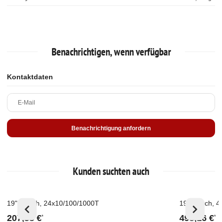
Benachrichtigen, wenn verfügbar
Kontaktdaten
E-Mail
Benachrichtigung anfordern
Kunden suchten auch
19" Switch, 24x10/100/1000T
19" Switch, 
Ausverkauft
Ausverkau
207,38 €
493,16 €
*
*