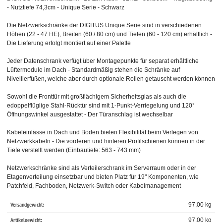
- Nutztiefe 74,3cm - Unique Serie - Schwarz
Die Netzwerkschränke der DIGITUS Unique Serie sind in verschiedenen
Höhen (22 - 47 HE), Breiten (60 / 80 cm) und Tiefen (60 - 120 cm) erhältlich -
Die Lieferung erfolgt montiert auf einer Palette
Jeder Datenschrank verfügt über Montagepunkte für separat erhältliche
Lüftermodule im Dach - Standardmäßig stehen die Schränke auf
Nivellierfüßen, welche aber durch optionale Rollen getauscht werden können
Sowohl die Fronttür mit großflächigem Sicherheitsglas als auch die
edoppelflüglige Stahl-Rücktür sind mit 1-Punkt-Verriegelung und 120°
Öffnungswinkel ausgestattet - Der Türanschlag ist wechselbar
Kabeleinlässe in Dach und Boden bieten Flexibilität beim Verlegen von
Netzwerkkabeln - Die vorderen und hinteren Profilschienen können in der
Tiefe verstellt werden (Einbautiefe: 563 - 743 mm)
Netzwerkschränke sind als Verteilerschrank im Serverraum oder in der
Etagenverteilung einsetzbar und bieten Platz für 19" Komponenten, wie
Patchfeld, Fachboden, Netzwerk-Switch oder Kabelmanagement
Versandgewicht:
97,00 kg
Artikelgewicht:
97,00
kg