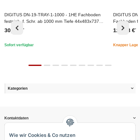
DIGITUS DN-19-TRAY-1-1000 - 1HE Fachboden
DIGITUS DN-
Top
Top
festeinb. f. Schr. ab 1000 mm Tiefe 44x483x737
Fachboden fü
mm, bis 100 kg, grau (RAL 7035)
mm, bis 65 k
30,78 €
124,28 €
*
*
Sofort verfügbar
Knapper Lager
Kategorien
Kontaktdaten
Informationen
Gesetzliche Informationen
Wie wir Cookies & Co nutzen