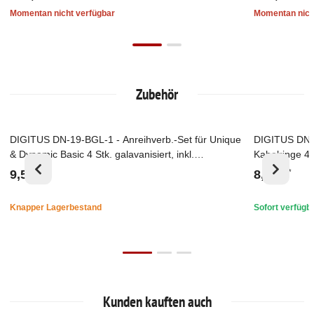
Momentan nicht verfügbar
Momentan nich
Zubehör
DIGITUS DN-19-BGL-1 - Anreihverb.-Set für Unique
DIGITUS DN-9
Top
Top
& Dynamic Basic 4 Stk. galavanisiert, inkl.
Kabelringe 4
Schrauben
9,57 €
8,00 €
*
*
Knapper Lagerbestand
Sofort verfügb
Kunden kauften auch