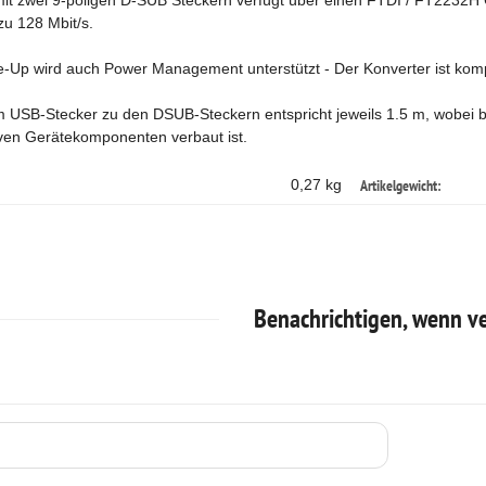
mit zwei 9-poligen D-SUB Steckern verfügt über einen FTDI / FT2232H Ch
zu 128 Mbit/s.
p wird auch Power Management unterstützt - Der Konverter ist kompat
 USB-Stecker zu den DSUB-Steckern entspricht jeweils 1.5 m, wobei be
iven Gerätekomponenten verbaut ist.
Artikelgewicht:
0,27 kg
Benachrichtigen, wenn v