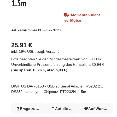
1.5m
Momentan nicht
verfügbar
Artikelnummer
802-DA-70158
25,91 €
inkl. 19% USt. , zzgl.
Versand
Bitte beachten Sie den Mindestbestellwert von 50 EUR.
Unverbindliche Preisempfehlung des Herstellers
30,94 €
(Sie sparen
16.26%
, also
5,03 €
)
DIGITUS DA-70158 - USB zu Serial Adapter, RS232 2 x
RS232, cable type, Chipsatz: FT2232H, 1.5m
Frage zum Artikel
Auf die Vergleichsliste
Auf Wunschzett