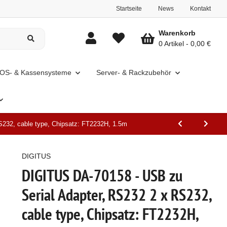
Startseite
News
Kontakt
Warenkorb
0 Artikel
0,00 €
OS- & Kassensysteme
Server- & Rackzubehör
232, cable type, Chipsatz: FT2232H, 1.5m
DIGITUS
DIGITUS DA-70158 - USB zu
Serial Adapter, RS232 2 x RS232,
cable type, Chipsatz: FT2232H,