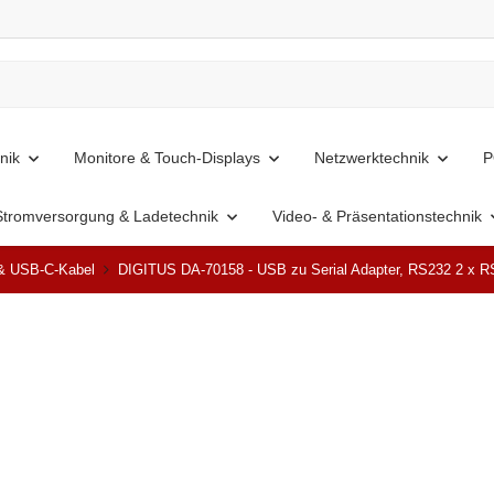
nik
Monitore & Touch-Displays
Netzwerktechnik
P
Stromversorgung & Ladetechnik
Video- & Präsentationstechnik
& USB-C-Kabel
DIGITUS DA-70158 - USB zu Serial Adapter, RS232 2 x RS
Ausverkauft