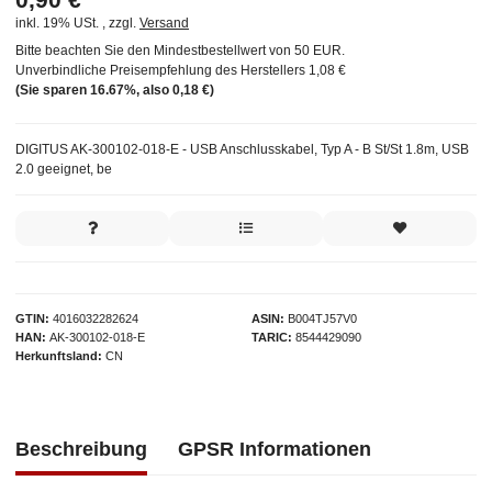
inkl. 19% USt. , zzgl.
Versand
Bitte beachten Sie den Mindestbestellwert von 50 EUR.
Unverbindliche Preisempfehlung des Herstellers
1,08 €
(Sie sparen
16.67%
, also
0,18 €
)
DIGITUS AK-300102-018-E - USB Anschlusskabel, Typ A - B St/St 1.8m, USB
2.0 geeignet, be
GTIN
4016032282624
ASIN
B004TJ57V0
HAN
AK-300102-018-E
TARIC
8544429090
Herkunftsland
CN
Beschreibung
GPSR Informationen