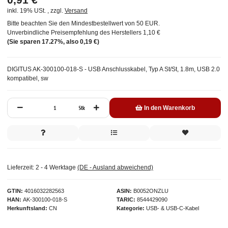
inkl. 19% USt. , zzgl.
Versand
Bitte beachten Sie den Mindestbestellwert von 50 EUR.
Unverbindliche Preisempfehlung des Herstellers
1,10 €
(Sie sparen
17.27%
, also
0,19 €
)
DIGITUS AK-300100-018-S - USB Anschlusskabel, Typ A St/St, 1.8m, USB 2.0
kompatibel, sw
Stk
In den Warenkorb
Lieferzeit:
2 - 4 Werktage
(DE - Ausland abweichend)
GTIN
4016032282563
ASIN
B0052ONZLU
HAN
AK-300100-018-S
TARIC
8544429090
Herkunftsland
CN
Kategorie
USB- & USB-C-Kabel