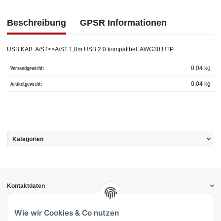
Beschreibung
GPSR Informationen
USB KAB. A/ST<>A/ST 1,8m USB 2.0 kompatibel, AWG30,UTP
Versandgewicht:
0,04 kg
Artikelgewicht:
0,04
kg
Kategorien
Kontaktdaten
Informationen
Gesetzliche Informationen
Wie wir Cookies & Co nutzen