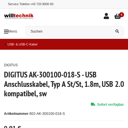
Service Telefon:
+43 720 8000 60
0
Menü
USB- & USB-C-Kabel
DIGITUS
Top
DIGITUS AK-300100-018-S - USB
Anschlusskabel, Typ A St/St, 1.8m, USB 2.0
kompatibel, sw
Sofort verfügbar
Artikelnummer
802-AK-300100-018-S
0,91 €