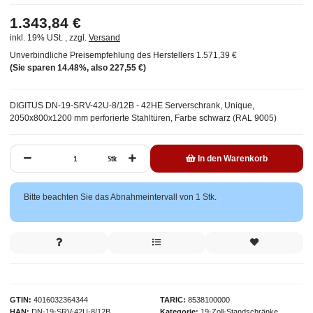
1.343,84 €
inkl. 19% USt. , zzgl.
Versand
Unverbindliche Preisempfehlung des Herstellers
1.571,39 €
(Sie sparen
14.48%
, also
227,55 €
)
DIGITUS DN-19-SRV-42U-8/12B - 42HE Serverschrank, Unique,
2050x800x1200 mm perforierte Stahltüren, Farbe schwarz (RAL 9005)
Stk
In den Warenkorb
x
Bitte beachten Sie das Abnahmeintervall von 1 Stk.
GTIN
4016032364344
TARIC
8538100000
HAN
DN-19-SRV-42U-8/12B
Kategorie
19-Zoll-Standschränke