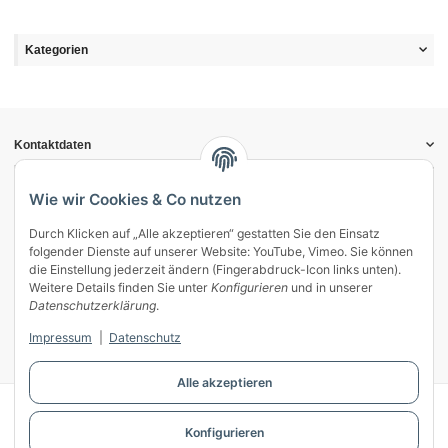
Kategorien
Kontaktdaten
Informationen
Gesetzliche Informationen
Wie wir Cookies & Co nutzen
Durch Klicken auf „Alle akzeptieren“ gestatten Sie den Einsatz
Vertrag widerrufen
folgender Dienste auf unserer Website: YouTube, Vimeo. Sie können
Zahlung & Versand
die Einstellung jederzeit ändern (Fingerabdruck-Icon links unten).
Weitere Details finden Sie unter
Konfigurieren
und in unserer
Mein Kundenkonto
Datenschutzerklärung
.
Streitschlichtung
Impressum
|
Datenschutz
Unsere Herstellermarken
Alle akzeptieren
© WECS.EU - 2026
Konfigurieren
Powered by
JTL-Shop