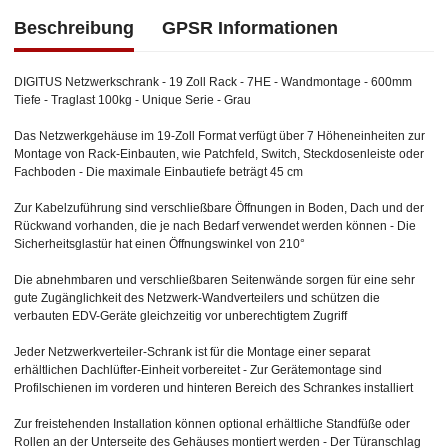
Beschreibung
GPSR Informationen
DIGITUS Netzwerkschrank - 19 Zoll Rack - 7HE - Wandmontage - 600mm
Tiefe - Traglast 100kg - Unique Serie - Grau
Das Netzwerkgehäuse im 19-Zoll Format verfügt über 7 Höheneinheiten zur
Montage von Rack-Einbauten, wie Patchfeld, Switch, Steckdosenleiste oder
Fachboden - Die maximale Einbautiefe beträgt 45 cm
Zur Kabelzuführung sind verschließbare Öffnungen in Boden, Dach und der
Rückwand vorhanden, die je nach Bedarf verwendet werden können - Die
Sicherheitsglastür hat einen Öffnungswinkel von 210°
Die abnehmbaren und verschließbaren Seitenwände sorgen für eine sehr
gute Zugänglichkeit des Netzwerk-Wandverteilers und schützen die
verbauten EDV-Geräte gleichzeitig vor unberechtigtem Zugriff
Jeder Netzwerkverteiler-Schrank ist für die Montage einer separat
erhältlichen Dachlüfter-Einheit vorbereitet - Zur Gerätemontage sind
Profilschienen im vorderen und hinteren Bereich des Schrankes installiert
Zur freistehenden Installation können optional erhältliche Standfüße oder
Rollen an der Unterseite des Gehäuses montiert werden - Der Türanschlag