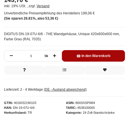
inkl. 19% USt. , zzgl.
Versand
Unverbindliche Preisempfehlung des Herstellers
199,06 €
(Sie sparen
26.81%
, also
53,36 €
)
DIGITUS DN-19-07U-6/6 - 7HE Wandgehäuse, Unique 420x600x600 mm,
Farbe Grau (RAL 7035)
Stk
In den Warenkorb
Lieferzeit:
2 - 4 Werktage
(DE - Ausland abweichend)
GTIN
4016032190103
ASIN
B00SXSP0M4
HAN
DN-19-07U-6/6
TARIC
8538100000
Herkunftsland
TR
Kategorie
19-Zoll-Standschränke