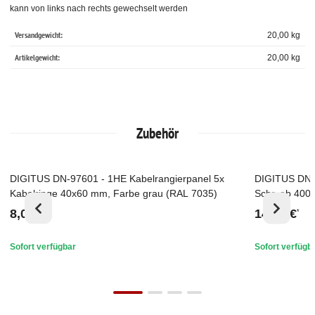
kann von links nach rechts gewechselt werden
Versandgewicht:
20,00 kg
Artikelgewicht:
20,00
kg
Zubehör
DIGITUS DN-97601 - 1HE Kabelrangierpanel 5x
DIGITUS DN-9
Top
Top
Kabelringe 40x60 mm, Farbe grau (RAL 7035)
Schr. ab 400
grau (RAL 70
8,00 €
14,70 €
*
*
Sofort verfügbar
Sofort verfügb