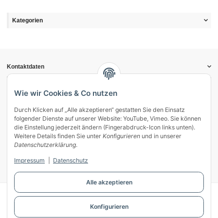
Kategorien
Kontaktdaten
Informationen
Gesetzliche Informationen
Wie wir Cookies & Co nutzen
Durch Klicken auf „Alle akzeptieren“ gestatten Sie den Einsatz
Vertrag widerrufen
folgender Dienste auf unserer Website: YouTube, Vimeo. Sie können
Zahlung & Versand
die Einstellung jederzeit ändern (Fingerabdruck-Icon links unten).
Weitere Details finden Sie unter
Konfigurieren
und in unserer
Mein Kundenkonto
Datenschutzerklärung
.
Streitschlichtung
Impressum
|
Datenschutz
Unsere Herstellermarken
Alle akzeptieren
© WECS.EU - 2026
Konfigurieren
Powered by
JTL-Shop