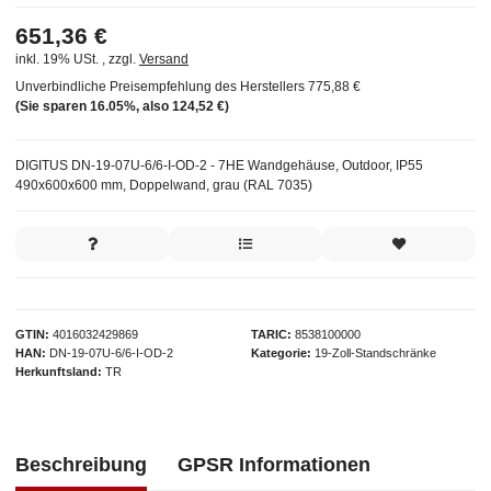
651,36 €
inkl. 19% USt. , zzgl.
Versand
Unverbindliche Preisempfehlung des Herstellers
775,88 €
(Sie sparen
16.05%
, also
124,52 €
)
DIGITUS DN-19-07U-6/6-I-OD-2 - 7HE Wandgehäuse, Outdoor, IP55
490x600x600 mm, Doppelwand, grau (RAL 7035)
GTIN
4016032429869
TARIC
8538100000
HAN
DN-19-07U-6/6-I-OD-2
Kategorie
19-Zoll-Standschränke
Herkunftsland
TR
Beschreibung
GPSR Informationen