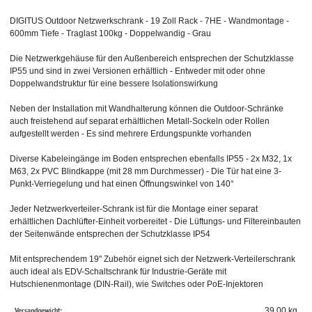
DIGITUS Outdoor Netzwerkschrank - 19 Zoll Rack - 7HE - Wandmontage -
600mm Tiefe - Traglast 100kg - Doppelwandig - Grau
Die Netzwerkgehäuse für den Außenbereich entsprechen der Schutzklasse
IP55 und sind in zwei Versionen erhältlich - Entweder mit oder ohne
Doppelwandstruktur für eine bessere Isolationswirkung
Neben der Installation mit Wandhalterung können die Outdoor-Schränke
auch freistehend auf separat erhältlichen Metall-Sockeln oder Rollen
aufgestellt werden - Es sind mehrere Erdungspunkte vorhanden
Diverse Kabeleingänge im Boden entsprechen ebenfalls IP55 - 2x M32, 1x
M63, 2x PVC Blindkappe (mit 28 mm Durchmesser) - Die Tür hat eine 3-
Punkt-Verriegelung und hat einen Öffnungswinkel von 140°
Jeder Netzwerkverteiler-Schrank ist für die Montage einer separat
erhältlichen Dachlüfter-Einheit vorbereitet - Die Lüftungs- und Filtereinbauten
der Seitenwände entsprechen der Schutzklasse IP54
Mit entsprechendem 19" Zubehör eignet sich der Netzwerk-Verteilerschrank
auch ideal als EDV-Schaltschrank für Industrie-Geräte mit
Hutschienenmontage (DIN-Rail), wie Switches oder PoE-Injektoren
Versandgewicht:
39,00 kg