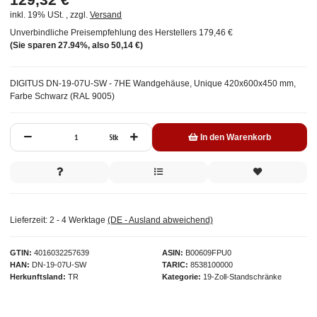
inkl. 19% USt. , zzgl.
Versand
Unverbindliche Preisempfehlung des Herstellers
179,46 €
(Sie sparen
27.94%
, also
50,14 €
)
DIGITUS DN-19-07U-SW - 7HE Wandgehäuse, Unique 420x600x450 mm,
Farbe Schwarz (RAL 9005)
Stk
In den Warenkorb
Lieferzeit:
2 - 4 Werktage
(DE - Ausland abweichend)
GTIN
4016032257639
ASIN
B00609FPU0
HAN
DN-19-07U-SW
TARIC
8538100000
Herkunftsland
TR
Kategorie
19-Zoll-Standschränke