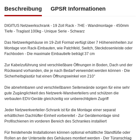
Beschreibung
GPSR Informationen
DIGITUS Netzwerkschrank - 19 Zoll Rack - 7HE - Wandmontage - 450mm
Tiefe - Traglast 100kg - Unique Serie - Schwarz
Das Netzwerkgehäuse im 19-Zoll Format verfügt über 7 Höheneinheiten zur
Montage von Rack-Einbauten, wie Patchfeld, Switch, Steckdosenleiste oder
Fachboden - Die maximale Einbautiefe beträgt 37 cm
Zur Kabelzuführung sind verschließbare Öffnungen in Boden, Dach und der
Rückwand vorhanden, die je nach Bedarf verwendet werden können - Die
Sicherheitsglastür hat einen Öffnungswinkel von 210°
Die abnehmbaren und verschließbaren Seitenwände sorgen für eine sehr
gute Zugänglichkeit des Netzwerk-Wandverteilers und schützen die
verbauten EDV-Geräte gleichzeitig vor unberechtigtem Zugriff
Jeder Netzwerkverteiler-Schrank ist für die Montage einer separat
erhältlichen Dachlüfter-Einheit vorbereitet - Zur Gerätemontage sind
Profilschienen im vorderen Bereich des Schrankes installiert
Für freistehende Installationen können optional erhältliche Standfüße oder
Rollen an der Unterseite des Gehäuses montiert werden - Der Türanschlag