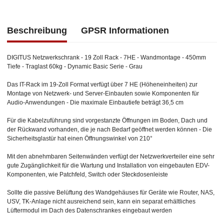
Beschreibung
GPSR Informationen
DIGITUS Netzwerkschrank - 19 Zoll Rack - 7HE - Wandmontage - 450mm
Tiefe - Traglast 60kg - Dynamic Basic Serie - Grau
Das IT-Rack im 19-Zoll Format verfügt über 7 HE (Höheneinheiten) zur
Montage von Netzwerk- und Server-Einbauten sowie Komponenten für
Audio-Anwendungen - Die maximale Einbautiefe beträgt 36,5 cm
Für die Kabelzuführung sind vorgestanzte Öffnungen im Boden, Dach und
der Rückwand vorhanden, die je nach Bedarf geöffnet werden können - Die
Sicherheitsglastür hat einen Öffnungswinkel von 210°
Mit den abnehmbaren Seitenwänden verfügt der Netzwerkverteiler eine sehr
gute Zugänglichkeit für die Wartung und Installation von eingebauten EDV-
Komponenten, wie Patchfeld, Switch oder Steckdosenleiste
Sollte die passive Belüftung des Wandgehäuses für Geräte wie Router, NAS,
USV, TK-Anlage nicht ausreichend sein, kann ein separat erhältliches
Lüftermodul im Dach des Datenschrankes eingebaut werden