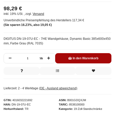
98,29 €
inkl. 19% USt. , zzgl.
Versand
Unverbindliche Preisempfehlung des Herstellers
117,34 €
(Sie sparen
16.23%
, also
19,05 €
)
DIGITUS DN-19-07U-EC - 7HE Wandgehäuse, Dynamic Basic 385x600x450
mm, Farbe Grau (RAL 7035)
Stk
In den Warenkorb
Lieferzeit:
2 - 4 Werktage
(DE - Ausland abweichend)
GTIN
4016032221692
ASIN
B001GDQXJM
HAN
DN-19-07U-EC
TARIC
8538100000
Herkunftsland
TR
Kategorie
19-Zoll-Standschränke