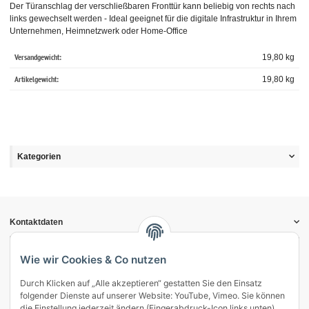
Der Türanschlag der verschließbaren Fronttür kann beliebig von rechts nach
links gewechselt werden - Ideal geeignet für die digitale Infrastruktur in Ihrem
Unternehmen, Heimnetzwerk oder Home-Office
Versandgewicht:
19,80 kg
Artikelgewicht:
19,80
kg
Kategorien
Kontaktdaten
Informationen
Gesetzliche Informationen
Wie wir Cookies & Co nutzen
Durch Klicken auf „Alle akzeptieren“ gestatten Sie den Einsatz
Vertrag widerrufen
folgender Dienste auf unserer Website: YouTube, Vimeo. Sie können
Zahlung & Versand
die Einstellung jederzeit ändern (Fingerabdruck-Icon links unten).