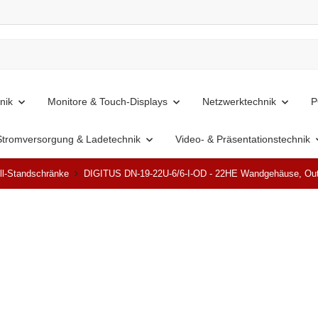
nik
Monitore & Touch-Displays
Netzwerktechnik
P
Stromversorgung & Ladetechnik
Video- & Präsentationstechnik
ll-Standschränke
DIGITUS DN-19-22U-6/6-I-OD - 22HE Wandgehäuse, Out
Ausverkauft