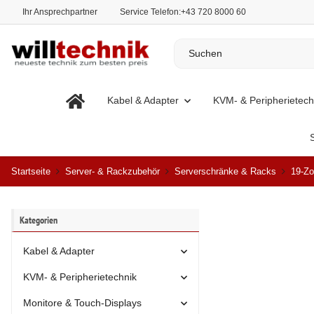
Ihr Ansprechpartner
Service Telefon:
+43 720 8000 60
Kabel & Adapter
KVM- & Peripherietech
Startseite
Server- & Rackzubehör
Serverschränke & Racks
19-Zo
Kategorien
Kabel & Adapter
KVM- & Peripherietechnik
Monitore & Touch-Displays