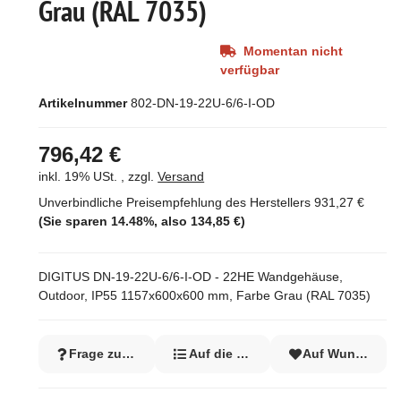
Grau (RAL 7035)
Momentan nicht
verfügbar
Artikelnummer
802-DN-19-22U-6/6-I-OD
796,42 €
inkl. 19% USt. , zzgl.
Versand
Unverbindliche Preisempfehlung des Herstellers
931,27 €
(Sie sparen
14.48%
, also
134,85 €
)
DIGITUS DN-19-22U-6/6-I-OD - 22HE Wandgehäuse,
Outdoor, IP55 1157x600x600 mm, Farbe Grau (RAL 7035)
Frage zum Artikel
Auf die Vergleichsliste
Auf Wunschzett