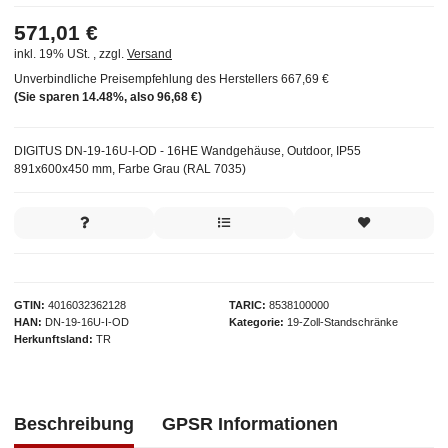
571,01 €
inkl. 19% USt. , zzgl.
Versand
Unverbindliche Preisempfehlung des Herstellers
667,69 €
(Sie sparen
14.48%
, also
96,68 €
)
DIGITUS DN-19-16U-I-OD - 16HE Wandgehäuse, Outdoor, IP55
891x600x450 mm, Farbe Grau (RAL 7035)
GTIN
4016032362128
TARIC
8538100000
HAN
DN-19-16U-I-OD
Kategorie
19-Zoll-Standschränke
Herkunftsland
TR
Beschreibung
GPSR Informationen