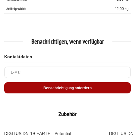
Artikelgewicht:
42,00
kg
Benachrichtigen, wenn verfügbar
Kontaktdaten
E-Mail
Benachrichtigung anfordern
Zubehör
DIGITUS DN-19-EARTH - Potential-
DIGITUS DN-1
Top
Ausverkau