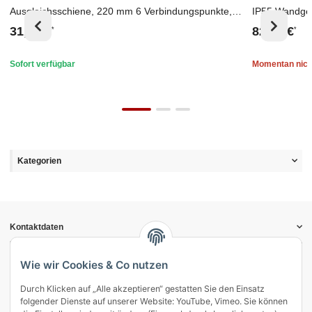
Ausgleichsschiene, 220 mm 6 Verbindungspunkte,
IP55 Wandgehä
incl. Erdungskabel
Schalter,Gra
31,06 €
82,48 €
*
*
Sofort verfügbar
Momentan nich
Kategorien
Kontaktdaten
Informationen
Gesetzliche Informationen
Wie wir Cookies & Co nutzen
Durch Klicken auf „Alle akzeptieren“ gestatten Sie den Einsatz
Vertrag widerrufen
folgender Dienste auf unserer Website: YouTube, Vimeo. Sie können
Zahlung & Versand