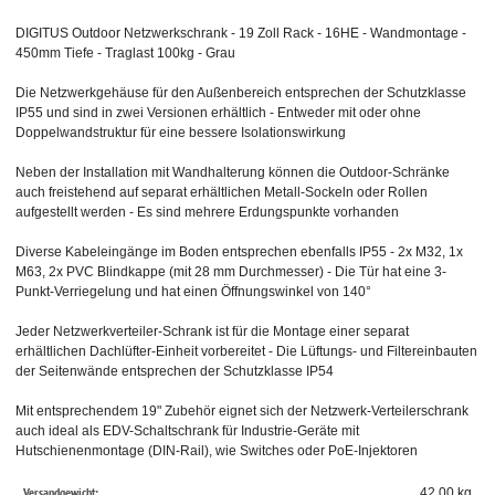
DIGITUS Outdoor Netzwerkschrank - 19 Zoll Rack - 16HE - Wandmontage -
450mm Tiefe - Traglast 100kg - Grau
Die Netzwerkgehäuse für den Außenbereich entsprechen der Schutzklasse
IP55 und sind in zwei Versionen erhältlich - Entweder mit oder ohne
Doppelwandstruktur für eine bessere Isolationswirkung
Neben der Installation mit Wandhalterung können die Outdoor-Schränke
auch freistehend auf separat erhältlichen Metall-Sockeln oder Rollen
aufgestellt werden - Es sind mehrere Erdungspunkte vorhanden
Diverse Kabeleingänge im Boden entsprechen ebenfalls IP55 - 2x M32, 1x
M63, 2x PVC Blindkappe (mit 28 mm Durchmesser) - Die Tür hat eine 3-
Punkt-Verriegelung und hat einen Öffnungswinkel von 140°
Jeder Netzwerkverteiler-Schrank ist für die Montage einer separat
erhältlichen Dachlüfter-Einheit vorbereitet - Die Lüftungs- und Filtereinbauten
der Seitenwände entsprechen der Schutzklasse IP54
Mit entsprechendem 19" Zubehör eignet sich der Netzwerk-Verteilerschrank
auch ideal als EDV-Schaltschrank für Industrie-Geräte mit
Hutschienenmontage (DIN-Rail), wie Switches oder PoE-Injektoren
Versandgewicht:
42,00 kg