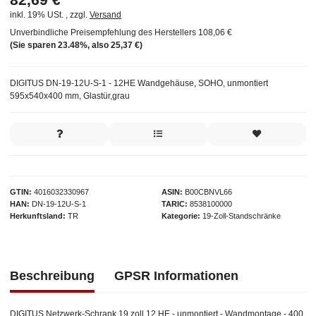
inkl. 19% USt. , zzgl.
Versand
Unverbindliche Preisempfehlung des Herstellers
108,06 €
(Sie sparen
23.48%
, also
25,37 €
)
DIGITUS DN-19-12U-S-1 - 12HE Wandgehäuse, SOHO, unmontiert
595x540x400 mm, Glastür,grau
GTIN
4016032330967
ASIN
B00CBNVL66
HAN
DN-19-12U-S-1
TARIC
8538100000
Herkunftsland
TR
Kategorie
19-Zoll-Standschränke
Beschreibung
GPSR Informationen
DIGITUS Netzwerk-Schrank 19 zoll 12 HE - unmontiert - Wandmontage - 400