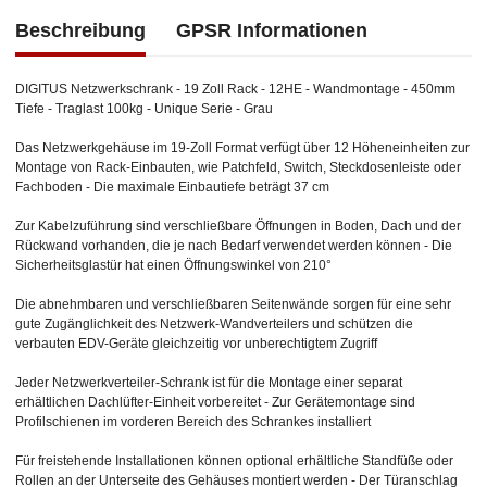
Beschreibung
GPSR Informationen
DIGITUS Netzwerkschrank - 19 Zoll Rack - 12HE - Wandmontage - 450mm
Tiefe - Traglast 100kg - Unique Serie - Grau
Das Netzwerkgehäuse im 19-Zoll Format verfügt über 12 Höheneinheiten zur
Montage von Rack-Einbauten, wie Patchfeld, Switch, Steckdosenleiste oder
Fachboden - Die maximale Einbautiefe beträgt 37 cm
Zur Kabelzuführung sind verschließbare Öffnungen in Boden, Dach und der
Rückwand vorhanden, die je nach Bedarf verwendet werden können - Die
Sicherheitsglastür hat einen Öffnungswinkel von 210°
Die abnehmbaren und verschließbaren Seitenwände sorgen für eine sehr
gute Zugänglichkeit des Netzwerk-Wandverteilers und schützen die
verbauten EDV-Geräte gleichzeitig vor unberechtigtem Zugriff
Jeder Netzwerkverteiler-Schrank ist für die Montage einer separat
erhältlichen Dachlüfter-Einheit vorbereitet - Zur Gerätemontage sind
Profilschienen im vorderen Bereich des Schrankes installiert
Für freistehende Installationen können optional erhältliche Standfüße oder
Rollen an der Unterseite des Gehäuses montiert werden - Der Türanschlag