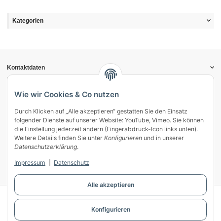
Kategorien
Kontaktdaten
Informationen
Gesetzliche Informationen
Wie wir Cookies & Co nutzen
Durch Klicken auf „Alle akzeptieren“ gestatten Sie den Einsatz
Vertrag widerrufen
folgender Dienste auf unserer Website: YouTube, Vimeo. Sie können
Zahlung & Versand
die Einstellung jederzeit ändern (Fingerabdruck-Icon links unten).
Weitere Details finden Sie unter
Konfigurieren
und in unserer
Mein Kundenkonto
Datenschutzerklärung
.
Streitschlichtung
Impressum
|
Datenschutz
Unsere Herstellermarken
Alle akzeptieren
© WECS.EU - 2026
Konfigurieren
Powered by
JTL-Shop