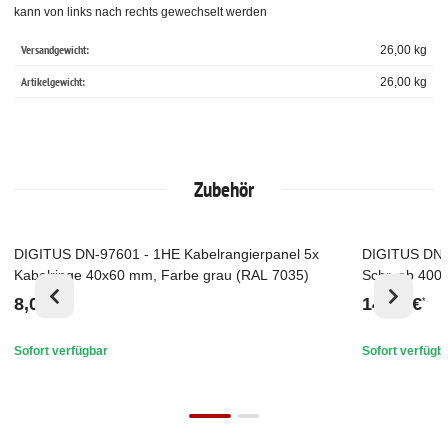
kann von links nach rechts gewechselt werden
Versandgewicht:
26,00 kg
Artikelgewicht:
26,00
kg
Zubehör
DIGITUS DN-97601 - 1HE Kabelrangierpanel 5x
DIGITUS DN-9
Top
Top
Kabelringe 40x60 mm, Farbe grau (RAL 7035)
Schr. ab 400
grau (RAL 70
8,00 €
14,70 €
*
*
Sofort verfügbar
Sofort verfügb