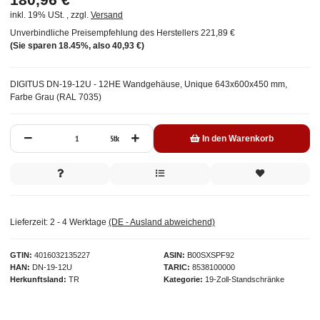
inkl. 19% USt. , zzgl.
Versand
Unverbindliche Preisempfehlung des Herstellers
221,89 €
(Sie sparen
18.45%
, also
40,93 €
)
DIGITUS DN-19-12U - 12HE Wandgehäuse, Unique 643x600x450 mm,
Farbe Grau (RAL 7035)
Stk
In den Warenkorb
Lieferzeit:
2 - 4 Werktage
(DE - Ausland abweichend)
GTIN
4016032135227
ASIN
B00SXSPF92
HAN
DN-19-12U
TARIC
8538100000
Herkunftsland
TR
Kategorie
19-Zoll-Standschränke