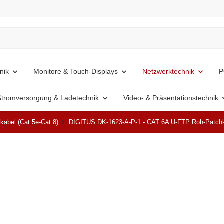
nik
Monitore & Touch-Displays
Netzwerktechnik
P
Stromversorgung & Ladetechnik
Video- & Präsentationstechnik
kabel (Cat.5e-Cat.8)
DIGITUS DK-1623-A-P-1 - CAT 6A U-FTP Roh-Patchk
Top