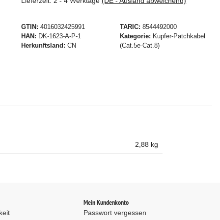
Lieferzeit:
2 - 4 Werktage
(DE - Ausland abweichend)
GTIN
4016032425991
TARIC
8544492000
HAN
DK-1623-A-P-1
Kategorie
Kupfer-Patchkabel
Herkunftsland
CN
(Cat.5e-Cat.8)
2,88
kg
d
Mein Kundenkonto
keit
Passwort vergessen