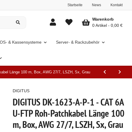
Startseite
News
Kontakt
Warenkorb
0 Artikel
0,00 €
OS- & Kassensysteme
Server- & Rackzubehör
abel Länge 100 m, Box, AWG 27/7, LSZH, Sx, Grau
DIGITUS
DIGITUS DK-1623-A-P-1 - CAT 6A
U-FTP Roh-Patchkabel Länge 100
m, Box, AWG 27/7, LSZH, Sx, Grau