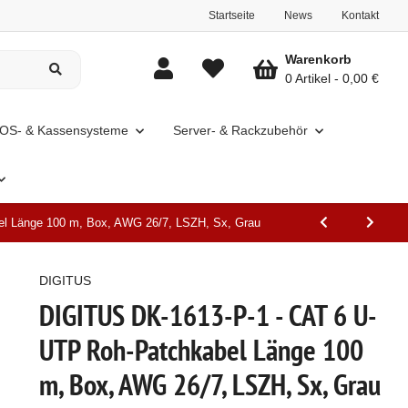
Startseite
News
Kontakt
Warenkorb
0 Artikel
0,00 €
OS- & Kassensysteme
Server- & Rackzubehör
l Länge 100 m, Box, AWG 26/7, LSZH, Sx, Grau
DIGITUS
DIGITUS DK-1613-P-1 - CAT 6 U-
UTP Roh-Patchkabel Länge 100
m, Box, AWG 26/7, LSZH, Sx, Grau