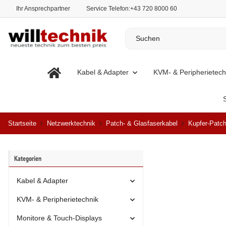
Ihr Ansprechpartner
Service Telefon:
+43 720 8000 60
Kabel & Adapter
KVM- & Peripherietech
Startseite
Netzwerktechnik
Patch- & Glasfaserkabel
Kupfer-Patch
Kategorien
Kabel & Adapter
KVM- & Peripherietechnik
Monitore & Touch-Displays