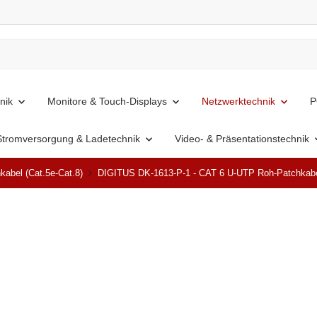
nik
Monitore & Touch-Displays
Netzwerktechnik
P
Stromversorgung & Ladetechnik
Video- & Präsentationstechnik
kabel (Cat.5e-Cat.8)
DIGITUS DK-1613-P-1 - CAT 6 U-UTP Roh-Patchkabe
Ausverkauft