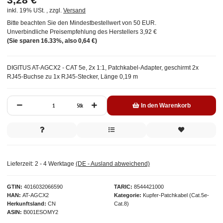
inkl. 19% USt. , zzgl.
Versand
Bitte beachten Sie den Mindestbestellwert von 50 EUR.
Unverbindliche Preisempfehlung des Herstellers
3,92 €
(Sie sparen
16.33%
, also
0,64 €
)
DIGITUS AT-AGCX2 - CAT 5e, 2x 1:1, Patchkabel-Adapter, geschirmt 2x
RJ45-Buchse zu 1x RJ45-Stecker, Länge 0,19 m
Stk
In den Warenkorb
Lieferzeit:
2 - 4 Werktage
(DE - Ausland abweichend)
GTIN
4016032066590
TARIC
8544421000
HAN
AT-AGCX2
Kategorie
Kupfer-Patchkabel (Cat.5e-
Herkunftsland
CN
Cat.8)
ASIN
B001ESOMY2