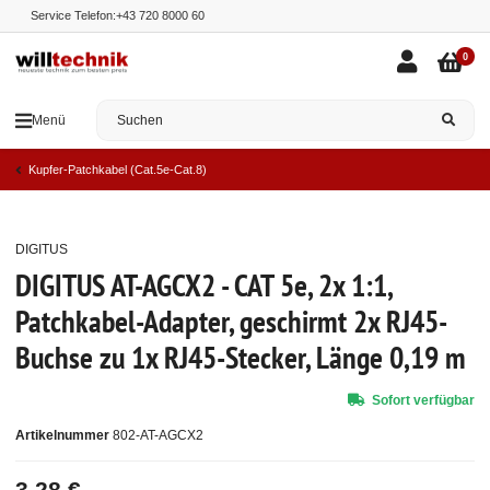
Service Telefon:
+43 720 8000 60
0
Menü
Kupfer-Patchkabel (Cat.5e-Cat.8)
DIGITUS
Top
DIGITUS AT-AGCX2 - CAT 5e, 2x 1:1,
Patchkabel-Adapter, geschirmt 2x RJ45-
Buchse zu 1x RJ45-Stecker, Länge 0,19 m
Sofort verfügbar
Artikelnummer
802-AT-AGCX2
3,28 €