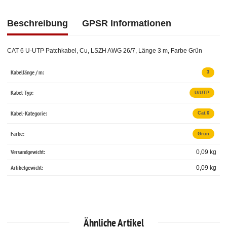
Beschreibung
GPSR Informationen
CAT 6 U-UTP Patchkabel, Cu, LSZH AWG 26/7, Länge 3 m, Farbe Grün
Kabellänge / m:
3
Kabel-Typ:
U/UTP
Kabel-Kategorie:
Cat.6
Farbe:
Grün
Versandgewicht:
0,09 kg
Artikelgewicht:
0,09
kg
Ähnliche Artikel