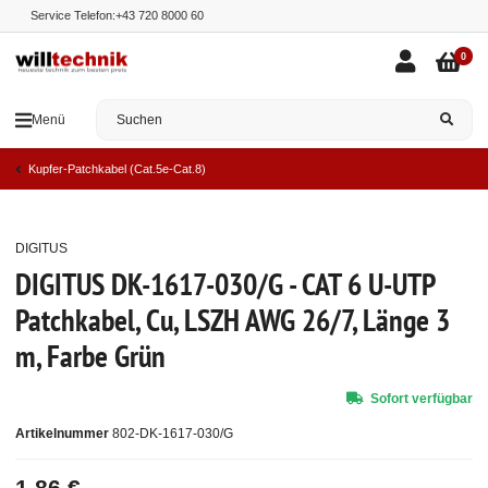
Service Telefon:
+43 720 8000 60
0
Menü
Kupfer-Patchkabel (Cat.5e-Cat.8)
DIGITUS
Top
DIGITUS DK-1617-030/G - CAT 6 U-UTP
Patchkabel, Cu, LSZH AWG 26/7, Länge 3
m, Farbe Grün
Sofort verfügbar
Artikelnummer
802-DK-1617-030/G
1,86 €