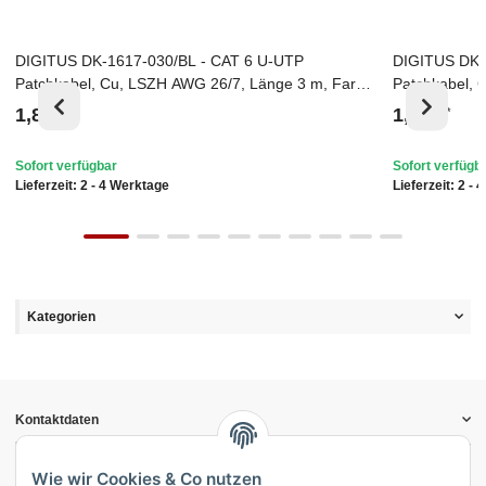
DIGITUS DK-1617-030/BL - CAT 6 U-UTP
DIGITUS DK-
Top
Top
Patchkabel, Cu, LSZH AWG 26/7, Länge 3 m, Farbe
Patchkabel, 
Schwarz
Gelb
1,86 €
1,86 €
*
*
Sofort verfügbar
Sofort verfügb
Lieferzeit:
2 - 4 Werktage
Lieferzeit:
2 - 
Kategorien
Kontaktdaten
Informationen
Gesetzliche Informationen
Wie wir Cookies & Co nutzen