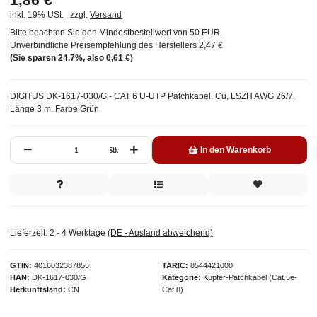
inkl. 19% USt. , zzgl.
Versand
Bitte beachten Sie den Mindestbestellwert von 50 EUR.
Unverbindliche Preisempfehlung des Herstellers
2,47 €
(Sie sparen
24.7%
, also
0,61 €
)
DIGITUS DK-1617-030/G - CAT 6 U-UTP Patchkabel, Cu, LSZH AWG 26/7,
Länge 3 m, Farbe Grün
Stk
In den Warenkorb
Lieferzeit:
2 - 4 Werktage
(DE - Ausland abweichend)
GTIN
4016032387855
TARIC
8544421000
HAN
DK-1617-030/G
Kategorie
Kupfer-Patchkabel (Cat.5e-
Herkunftsland
CN
Cat.8)