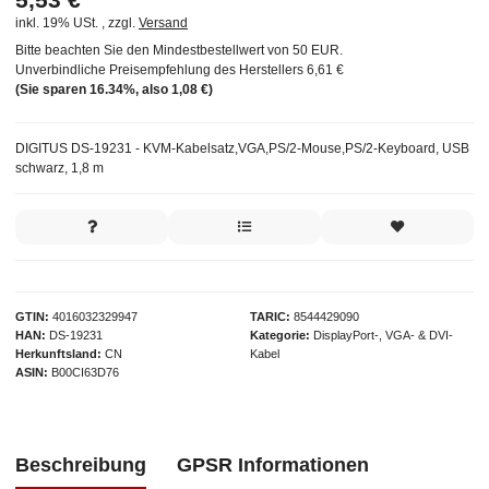
inkl. 19% USt. , zzgl.
Versand
Bitte beachten Sie den Mindestbestellwert von 50 EUR.
Unverbindliche Preisempfehlung des Herstellers
6,61 €
(Sie sparen
16.34%
, also
1,08 €
)
DIGITUS DS-19231 - KVM-Kabelsatz,VGA,PS/2-Mouse,PS/2-Keyboard, USB
schwarz, 1,8 m
GTIN
4016032329947
TARIC
8544429090
HAN
DS-19231
Kategorie
DisplayPort-, VGA- & DVI-
Herkunftsland
CN
Kabel
ASIN
B00CI63D76
Beschreibung
GPSR Informationen