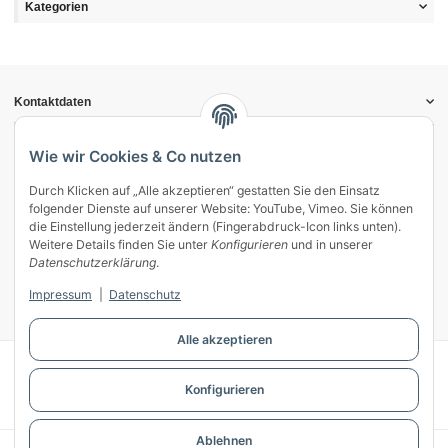
Kategorien
Kontaktdaten
Informationen
Gesetzliche Informationen
Wie wir Cookies & Co nutzen
Durch Klicken auf „Alle akzeptieren“ gestatten Sie den Einsatz
Vertrag widerrufen
folgender Dienste auf unserer Website: YouTube, Vimeo. Sie können
Zahlung & Versand
die Einstellung jederzeit ändern (Fingerabdruck-Icon links unten).
Weitere Details finden Sie unter
Konfigurieren
und in unserer
Mein Kundenkonto
Datenschutzerklärung
.
Streitschlichtung
Impressum
|
Datenschutz
Unsere Herstellermarken
Alle akzeptieren
© WECS.EU - 2026
Konfigurieren
Powered by
JTL-Shop
Ablehnen