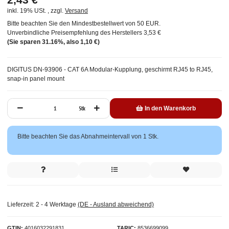
inkl. 19% USt. , zzgl.
Versand
Bitte beachten Sie den Mindestbestellwert von 50 EUR.
Unverbindliche Preisempfehlung des Herstellers
3,53 €
(Sie sparen
31.16%
, also
1,10 €
)
DIGITUS DN-93906 - CAT 6A Modular-Kupplung, geschirmt RJ45 to RJ45,
snap-in panel mount
Stk
In den Warenkorb
x
Bitte beachten Sie das Abnahmeintervall von 1 Stk.
Lieferzeit:
2 - 4 Werktage
(DE - Ausland abweichend)
GTIN
4016032291831
TARIC
8536699099