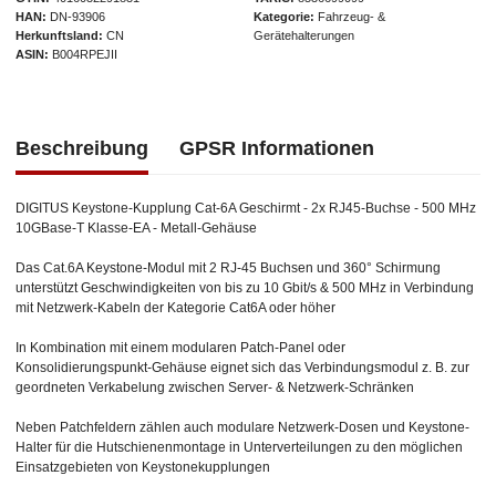
HAN
DN-93906
Kategorie
Fahrzeug- &
Herkunftsland
CN
Gerätehalterungen
ASIN
B004RPEJII
Beschreibung
GPSR Informationen
DIGITUS Keystone-Kupplung Cat-6A Geschirmt - 2x RJ45-Buchse - 500 MHz
10GBase-T Klasse-EA - Metall-Gehäuse
Das Cat.6A Keystone-Modul mit 2 RJ-45 Buchsen und 360° Schirmung
unterstützt Geschwindigkeiten von bis zu 10 Gbit/s & 500 MHz in Verbindung
mit Netzwerk-Kabeln der Kategorie Cat6A oder höher
In Kombination mit einem modularen Patch-Panel oder
Konsolidierungspunkt-Gehäuse eignet sich das Verbindungsmodul z. B. zur
geordneten Verkabelung zwischen Server- & Netzwerk-Schränken
Neben Patchfeldern zählen auch modulare Netzwerk-Dosen und Keystone-
Halter für die Hutschienenmontage in Unterverteilungen zu den möglichen
Einsatzgebieten von Keystonekupplungen