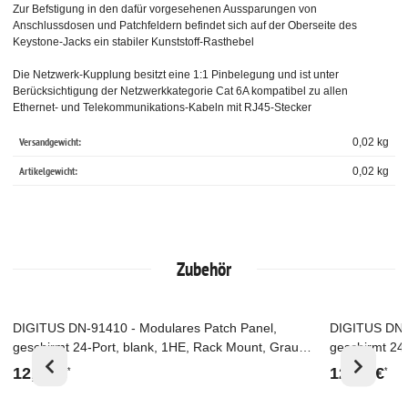
Zur Befstigung in den dafür vorgesehenen Aussparungen von
Anschlussdosen und Patchfeldern befindet sich auf der Oberseite des
Keystone-Jacks ein stabiler Kunststoff-Rasthebel
Die Netzwerk-Kupplung besitzt eine 1:1 Pinbelegung und ist unter
Berücksichtigung der Netzwerkkategorie Cat 6A kompatibel zu allen
Ethernet- und Telekommunikations-Kabeln mit RJ45-Stecker
Versandgewicht:
0,02 kg
Artikelgewicht:
0,02
kg
Zubehör
DIGITUS DN-91410 - Modulares Patch Panel,
DIGITUS DN-9
Top
Top
geschirmt 24-Port, blank, 1HE, Rack Mount, Grau
geschirmt 24
RAL 7035
Schwarz RAL
12,38 €
12,14 €
*
*