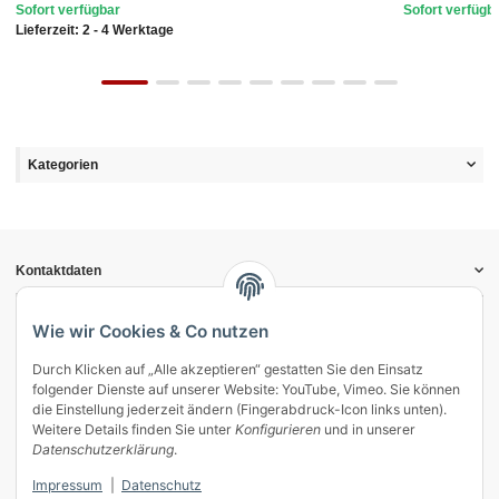
Sofort verfügbar
Sofort verfügb
Lieferzeit:
2 - 4 Werktage
Kategorien
Kontaktdaten
Informationen
Gesetzliche Informationen
Wie wir Cookies & Co nutzen
Durch Klicken auf „Alle akzeptieren“ gestatten Sie den Einsatz
Vertrag widerrufen
folgender Dienste auf unserer Website: YouTube, Vimeo. Sie können
Zahlung & Versand
die Einstellung jederzeit ändern (Fingerabdruck-Icon links unten).
Weitere Details finden Sie unter
Konfigurieren
und in unserer
Mein Kundenkonto
Datenschutzerklärung
.
Streitschlichtung
Impressum
|
Datenschutz
Unsere Herstellermarken