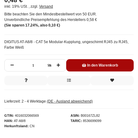
inkl. 19% USt. , zzgl.
Versand
Bitte beachten Sie den Mindestbestellwert von 50 EUR.
Unverbindliche Preisempfehlung des Herstellers
0,58 €
(Sie sparen
17.24%
, also
0,10 €
)
DIGITUS AT-A8/8 - CAT 5e Modular-Kupplung, ungeschirmt RJ45 zu RJ45,
Farbe Weiß
Stk
In den Warenkorb
Lieferzeit:
2 - 4 Werktage
(DE - Ausland abweichend)
GTIN
4016032066569
ASIN
B00167ZL82
HAN
AT-A8/8
TARIC
8536699099
Herkunftsland
CN