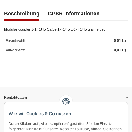
Beschreibung
GPSR Informationen
Modular coupler 1-1 RJ45 Cat5e 1xRJ45 to1x RJ45 unshielded
Versandgewicht:
0,01 kg
Artikelgewicht:
0,01
kg
Kontaktdaten
Informationen
Gesetzliche Informationen
Wie wir Cookies & Co nutzen
Durch Klicken auf „Alle akzeptieren“ gestatten Sie den Einsatz
Vertrag widerrufen
folgender Dienste auf unserer Website: YouTube, Vimeo. Sie können