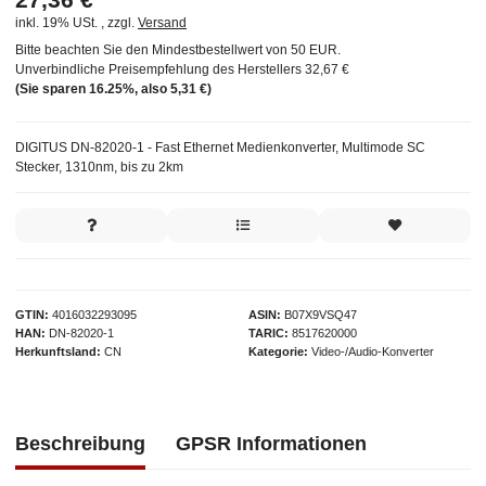
inkl. 19% USt. , zzgl.
Versand
Bitte beachten Sie den Mindestbestellwert von 50 EUR.
Unverbindliche Preisempfehlung des Herstellers
32,67 €
(Sie sparen
16.25%
, also
5,31 €
)
DIGITUS DN-82020-1 - Fast Ethernet Medienkonverter, Multimode SC
Stecker, 1310nm, bis zu 2km
GTIN
4016032293095
ASIN
B07X9VSQ47
HAN
DN-82020-1
TARIC
8517620000
Herkunftsland
CN
Kategorie
Video-/Audio-Konverter
Beschreibung
GPSR Informationen