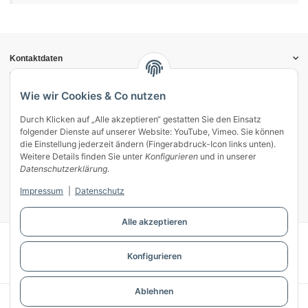
Kontaktdaten
Informationen
Gesetzliche Informationen
Wie wir Cookies & Co nutzen
Durch Klicken auf „Alle akzeptieren“ gestatten Sie den Einsatz
Vertrag widerrufen
folgender Dienste auf unserer Website: YouTube, Vimeo. Sie können
Zahlung & Versand
die Einstellung jederzeit ändern (Fingerabdruck-Icon links unten).
Weitere Details finden Sie unter
Konfigurieren
und in unserer
Mein Kundenkonto
Datenschutzerklärung
.
Streitschlichtung
Impressum
|
Datenschutz
Unsere Herstellermarken
Alle akzeptieren
© WECS.EU - 2026
Konfigurieren
Powered by
JTL-Shop
Ablehnen
* Alle Preise inkl. gesetzlicher USt., zzgl.
Versand