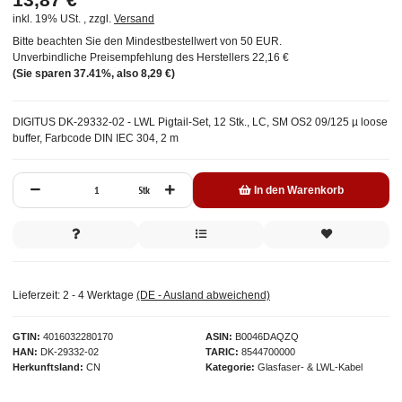
inkl. 19% USt. , zzgl.
Versand
Bitte beachten Sie den Mindestbestellwert von 50 EUR.
Unverbindliche Preisempfehlung des Herstellers
22,16 €
(Sie sparen
37.41%
, also
8,29 €
)
DIGITUS DK-29332-02 - LWL Pigtail-Set, 12 Stk., LC, SM OS2 09/125 µ loose
buffer, Farbcode DIN IEC 304, 2 m
Stk
In den Warenkorb
Lieferzeit:
2 - 4 Werktage
(DE - Ausland abweichend)
GTIN
4016032280170
ASIN
B0046DAQZQ
HAN
DK-29332-02
TARIC
8544700000
Herkunftsland
CN
Kategorie
Glasfaser- & LWL-Kabel