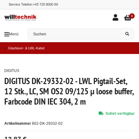
Service Telefon:
+43 720 8000 60
0
Menü
Glasfaser- & LWL-Kabel
DIGITUS
Top
DIGITUS DK-29332-02 - LWL Pigtail-Set,
12 Stk., LC, SM OS2 09/125 µ loose buffer,
Farbcode DIN IEC 304, 2 m
Sofort verfügbar
Artikelnummer
802-DK-29332-02
13,87 €