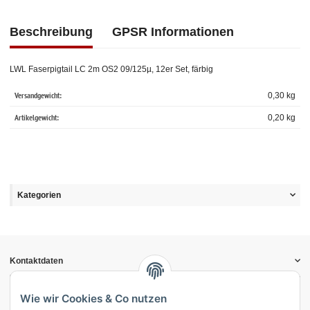
Beschreibung
GPSR Informationen
LWL Faserpigtail LC 2m OS2 09/125µ, 12er Set, färbig
Versandgewicht:
0,30 kg
Artikelgewicht:
0,20
kg
Kategorien
Kontaktdaten
Informationen
Gesetzliche Informationen
Wie wir Cookies & Co nutzen